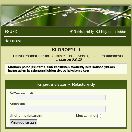
UKK
Rekisteröidy
Kirjaudu sisään
Etusivu
KLOROFYLLI
Entistä ehompi foorumi keskusteluun kasveista ja puutarhanhoidosta
Tänään on 9.8.26
Suomen paras puutarha-alan keskustelufoorumi, joka kokoaa yhteen
harrastajien ja asiantuntijoiden tiedot ja kokemukset
Kirjaudu sisään
•
Rekisteröidy
Käyttäjätunnus:
Salasana:
Unohdin salasanani
Muista minut