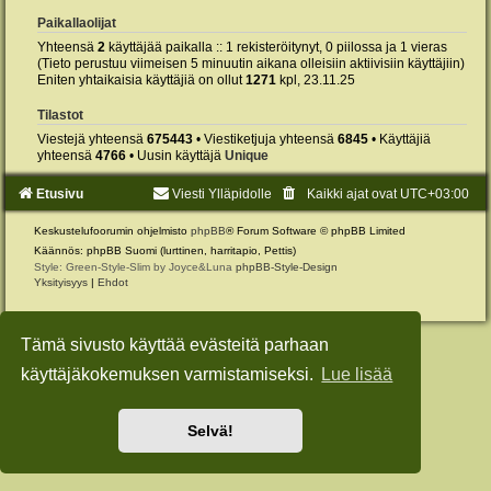
Paikallaolijat
Yhteensä
2
käyttäjää paikalla :: 1 rekisteröitynyt, 0 piilossa ja 1 vieras
(Tieto perustuu viimeisen 5 minuutin aikana olleisiin aktiivisiin käyttäjiin)
Eniten yhtaikaisia käyttäjiä on ollut
1271
kpl, 23.11.25
Tilastot
Viestejä yhteensä
675443
• Viestiketjuja yhteensä
6845
• Käyttäjiä
yhteensä
4766
• Uusin käyttäjä
Unique
Etusivu
Viesti Ylläpidolle
Kaikki ajat ovat
UTC+03:00
Keskustelufoorumin ohjelmisto
phpBB
® Forum Software © phpBB Limited
Käännös: phpBB Suomi (lurttinen, harritapio, Pettis)
Style: Green-Style-Slim by Joyce&Luna
phpBB-Style-Design
Yksityisyys
|
Ehdot
Tämä sivusto käyttää evästeitä parhaan
käyttäjäkokemuksen varmistamiseksi.
Lue lisää
Selvä!