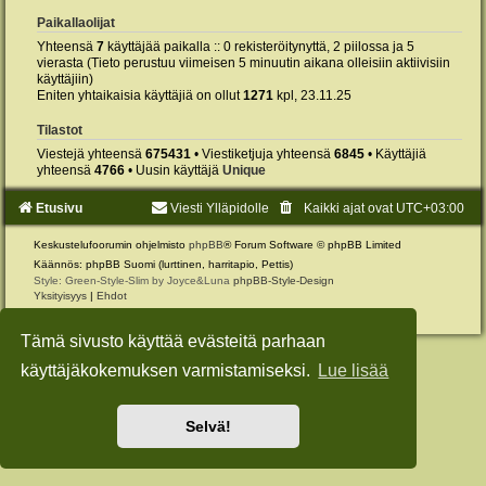
Paikallaolijat
Yhteensä
7
käyttäjää paikalla :: 0 rekisteröitynyttä, 2 piilossa ja 5
vierasta (Tieto perustuu viimeisen 5 minuutin aikana olleisiin aktiivisiin
käyttäjiin)
Eniten yhtaikaisia käyttäjiä on ollut
1271
kpl, 23.11.25
Tilastot
Viestejä yhteensä
675431
• Viestiketjuja yhteensä
6845
• Käyttäjiä
yhteensä
4766
• Uusin käyttäjä
Unique
Etusivu
Viesti Ylläpidolle
Kaikki ajat ovat
UTC+03:00
Keskustelufoorumin ohjelmisto
phpBB
® Forum Software © phpBB Limited
Käännös: phpBB Suomi (lurttinen, harritapio, Pettis)
Style: Green-Style-Slim by Joyce&Luna
phpBB-Style-Design
Yksityisyys
|
Ehdot
Tämä sivusto käyttää evästeitä parhaan
käyttäjäkokemuksen varmistamiseksi.
Lue lisää
Selvä!