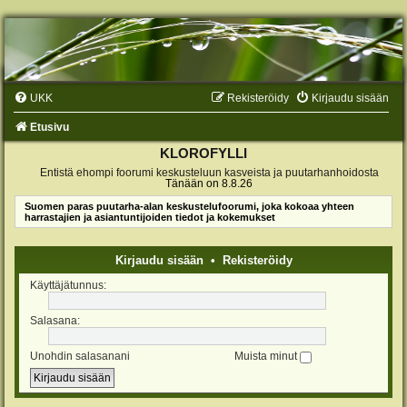
UKK
Rekisteröidy
Kirjaudu sisään
Etusivu
KLOROFYLLI
Entistä ehompi foorumi keskusteluun kasveista ja puutarhanhoidosta
Tänään on 8.8.26
Suomen paras puutarha-alan keskustelufoorumi, joka kokoaa yhteen
harrastajien ja asiantuntijoiden tiedot ja kokemukset
Kirjaudu sisään
•
Rekisteröidy
Käyttäjätunnus:
Salasana:
Unohdin salasanani
Muista minut