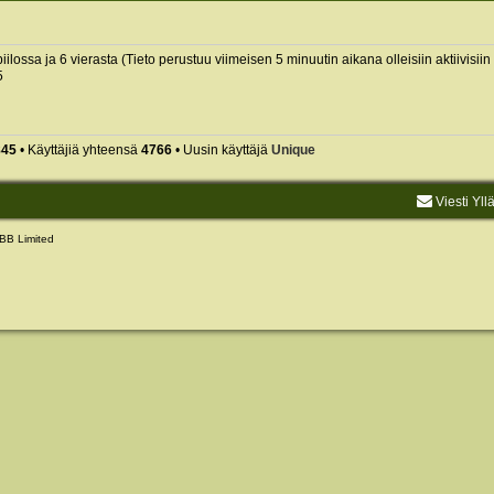
piilossa ja 6 vierasta (Tieto perustuu viimeisen 5 minuutin aikana olleisiin aktiivisiin 
5
845
• Käyttäjiä yhteensä
4766
• Uusin käyttäjä
Unique
Viesti Yll
BB Limited