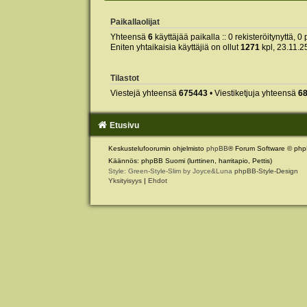
Paikallaolijat
Yhteensä
6
käyttäjää paikalla :: 0 rekisteröitynyttä, 0 
Eniten yhtaikaisia käyttäjiä on ollut
1271
kpl, 23.11.2
Tilastot
Viestejä yhteensä
675443
• Viestiketjuja yhteensä
6
Etusivu
Keskustelufoorumin ohjelmisto
phpBB
® Forum Software © php
Käännös: phpBB Suomi (lurttinen, harritapio, Pettis)
Style: Green-Style-Slim by Joyce&Luna
phpBB-Style-Design
Yksityisyys
|
Ehdot