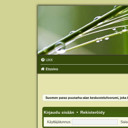
UKK
Etusivu
Suomen paras puutarha-alan keskustelufoorumi, joka ko
Kirjaudu sisään
•
Rekisteröidy
Käyttäjätunnus:
Sala