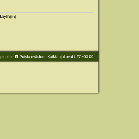
käyttäjiin)
äpidolle
Poista evästeet
Kaikki ajat ovat
UTC+03:00