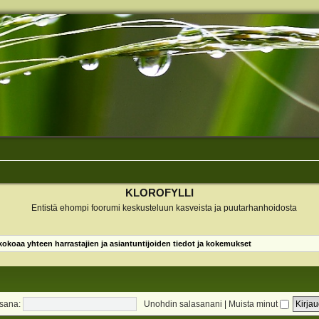
KLOROFYLLI
Entistä ehompi foorumi keskusteluun kasveista ja puutarhanhoidosta
koaa yhteen harrastajien ja asiantuntijoiden tiedot ja kokemukset
sana:
Unohdin salasanani
|
Muista minut