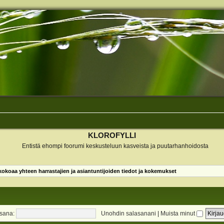
KLOROFYLLI
Entistä ehompi foorumi keskusteluun kasveista ja puutarhanhoidosta
koaa yhteen harrastajien ja asiantuntijoiden tiedot ja kokemukset
sana:
Unohdin salasanani
|
Muista minut