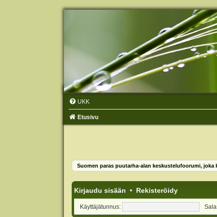
UKK
Etusivu
Suomen paras puutarha-alan keskustelufoorumi, joka ko
Kirjaudu sisään
•
Rekisteröidy
Käyttäjätunnus:
Sala