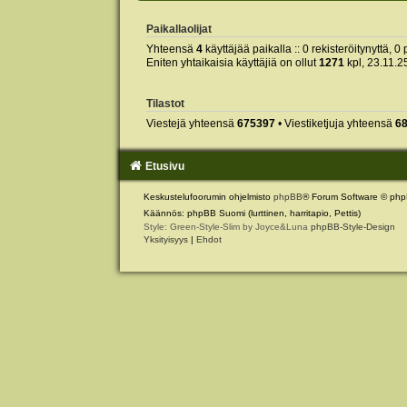
Paikallaolijat
Yhteensä
4
käyttäjää paikalla :: 0 rekisteröitynyttä, 0 
Eniten yhtaikaisia käyttäjiä on ollut
1271
kpl, 23.11.2
Tilastot
Viestejä yhteensä
675397
• Viestiketjuja yhteensä
6
Etusivu
Keskustelufoorumin ohjelmisto
phpBB
® Forum Software © php
Käännös: phpBB Suomi (lurttinen, harritapio, Pettis)
Style: Green-Style-Slim by Joyce&Luna
phpBB-Style-Design
Yksityisyys
|
Ehdot