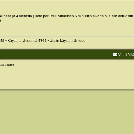
piilossa ja 4 vierasta (Tieto perustuu viimeisen 5 minuutin aikana olleisiin aktiivisiin 
5
845
• Käyttäjiä yhteensä
4766
• Uusin käyttäjä
Unique
Viesti Yll
BB Limited