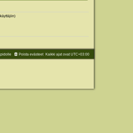
käyttäjiin)
äpidolle
Poista evästeet
Kaikki ajat ovat
UTC+03:00