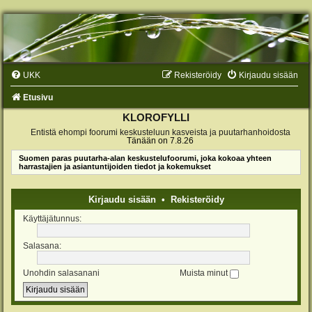
UKK
Rekisteröidy
Kirjaudu sisään
Etusivu
KLOROFYLLI
Entistä ehompi foorumi keskusteluun kasveista ja puutarhanhoidosta
Tänään on 7.8.26
Suomen paras puutarha-alan keskustelufoorumi, joka kokoaa yhteen
harrastajien ja asiantuntijoiden tiedot ja kokemukset
Kirjaudu sisään
•
Rekisteröidy
Käyttäjätunnus:
Salasana:
Unohdin salasanani
Muista minut