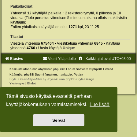
Paikallaolijat
Yhteensä
12
käyttäjää paikalla :: 2 rekisteröitynyttä, 0 piilossa ja 10
vierasta (Tieto perustuu viimeisen 5 minuutin aikana olleisiin aktiivisiin
käyttäjiin)
Eniten yhtaikaisia käyttäjiä on ollut
1271
kpl, 23.11.25
Tilastot
Viestejä yhteensä
675404
• Viestiketjuja yhteensä
6845
• Käyttäjiä
yhteensä
4766
• Uusin käyttäjä
Unique
Etusivu
Viesti Ylläpidolle
Kaikki ajat ovat
UTC+03:00
Keskustelufoorumin ohjelmisto
phpBB
® Forum Software © phpBB Limited
Käännös: phpBB Suomi (lurttinen, harritapio, Pettis)
Style: Green-Style-Slim by Joyce&Luna
phpBB-Style-Design
Yksityisyys
|
Ehdot
Tämä sivusto käyttää evästeitä parhaan
käyttäjäkokemuksen varmistamiseksi.
Lue lisää
Selvä!