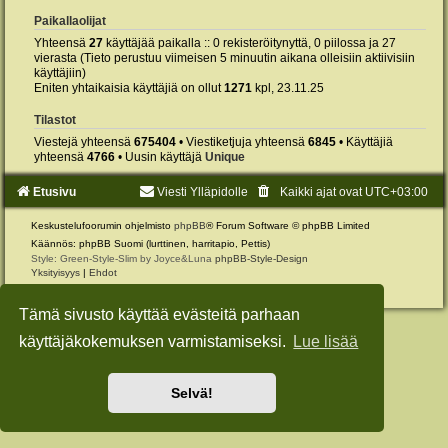
Paikallaolijat
Yhteensä
27
käyttäjää paikalla :: 0 rekisteröitynyttä, 0 piilossa ja 27
vierasta (Tieto perustuu viimeisen 5 minuutin aikana olleisiin aktiivisiin
käyttäjiin)
Eniten yhtaikaisia käyttäjiä on ollut
1271
kpl, 23.11.25
Tilastot
Viestejä yhteensä
675404
• Viestiketjuja yhteensä
6845
• Käyttäjiä
yhteensä
4766
• Uusin käyttäjä
Unique
Etusivu
Viesti Ylläpidolle
Kaikki ajat ovat
UTC+03:00
Keskustelufoorumin ohjelmisto
phpBB
® Forum Software © phpBB Limited
Käännös: phpBB Suomi (lurttinen, harritapio, Pettis)
Style: Green-Style-Slim by Joyce&Luna
phpBB-Style-Design
Yksityisyys
|
Ehdot
Tämä sivusto käyttää evästeitä parhaan
käyttäjäkokemuksen varmistamiseksi.
Lue lisää
Selvä!