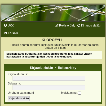
UKK
Rekisteröidy
Kirjaudu sisään
Etusivu
KLOROFYLLI
Entistä ehompi foorumi keskusteluun kasveista ja puutarhanhoidosta
Tänään on 7.8.26
Suomen paras puutarha-alan keskustelufoorumi, joka kokoaa yhteen
harrastajien ja asiantuntijoiden tiedot ja kokemukset
Kirjaudu sisään
•
Rekisteröidy
Käyttäjätunnus:
Salasana:
Unohdin salasanani
Muista minut