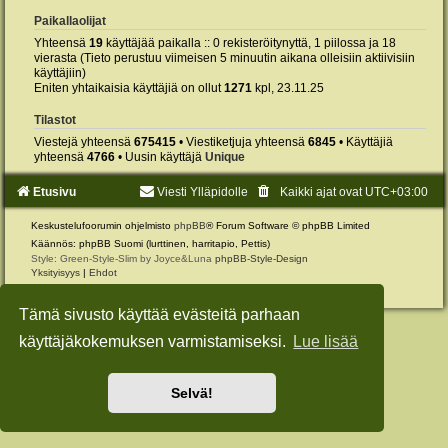
Paikallaolijat
Yhteensä
19
käyttäjää paikalla :: 0 rekisteröitynyttä, 1 piilossa ja 18
vierasta (Tieto perustuu viimeisen 5 minuutin aikana olleisiin aktiivisiin
käyttäjiin)
Eniten yhtaikaisia käyttäjiä on ollut
1271
kpl, 23.11.25
Tilastot
Viestejä yhteensä
675415
• Viestiketjuja yhteensä
6845
• Käyttäjiä
yhteensä
4766
• Uusin käyttäjä
Unique
Etusivu
Viesti Ylläpidolle
Kaikki ajat ovat
UTC+03:00
Keskustelufoorumin ohjelmisto
phpBB
® Forum Software © phpBB Limited
Käännös: phpBB Suomi (lurttinen, harritapio, Pettis)
Style: Green-Style-Slim by Joyce&Luna
phpBB-Style-Design
Yksityisyys
|
Ehdot
Tämä sivusto käyttää evästeitä parhaan
käyttäjäkokemuksen varmistamiseksi.
Lue lisää
Selvä!