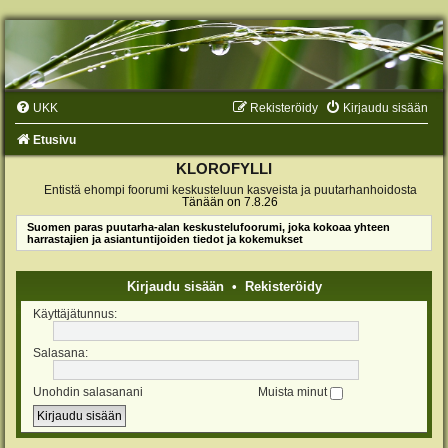
UKK
Rekisteröidy
Kirjaudu sisään
Etusivu
KLOROFYLLI
Entistä ehompi foorumi keskusteluun kasveista ja puutarhanhoidosta
Tänään on 7.8.26
Suomen paras puutarha-alan keskustelufoorumi, joka kokoaa yhteen
harrastajien ja asiantuntijoiden tiedot ja kokemukset
Kirjaudu sisään
•
Rekisteröidy
Käyttäjätunnus:
Salasana:
Unohdin salasanani
Muista minut