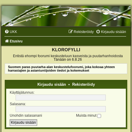
UKK
Rekisteröidy
Kirjaudu sisään
Etusivu
KLOROFYLLI
Entistä ehompi foorumi keskusteluun kasveista ja puutarhanhoidosta
Tänään on 6.8.26
Suomen paras puutarha-alan keskustelufoorumi, joka kokoaa yhteen
harrastajien ja asiantuntijoiden tiedot ja kokemukset
Kirjaudu sisään
•
Rekisteröidy
Käyttäjätunnus:
Salasana:
Unohdin salasanani
Muista minut