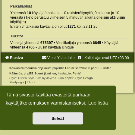
Paikallaolijat
Yhteensä
10
käyttäjää paikalla :: 0 rekisteröitynyttä, 0 piilossa ja 10
vierasta (Tieto perustuu viimeisen 5 minuutin aikana olleisiin aktiivisiin
käyttäjiin)
Eniten yhtaikaisia käyttäjiä on ollut
1271
kpl, 23.11.25
Tilastot
Viestejä yhteensä
675397
• Viestiketjuja yhteensä
6845
• Käyttäjiä
yhteensä
4766
• Uusin käyttäjä
Unique
Etusivu
Viesti Ylläpidolle
Kaikki ajat ovat
UTC+03:00
Keskustelufoorumin ohjelmisto
phpBB
® Forum Software © phpBB Limited
Käännös: phpBB Suomi (lurttinen, harritapio, Pettis)
Style: Green-Style-Slim by Joyce&Luna
phpBB-Style-Design
Yksityisyys
|
Ehdot
Tämä sivusto käyttää evästeitä parhaan
käyttäjäkokemuksen varmistamiseksi.
Lue lisää
Selvä!