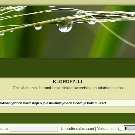
KLOROFYLLI
Entistä ehompi foorumi keskusteluun kasveista ja puutarhanhoidosta
koaa yhteen harrastajien ja asiantuntijoiden tiedot ja kokemukset
sana:
Unohdin salasanani
|
Muista minut