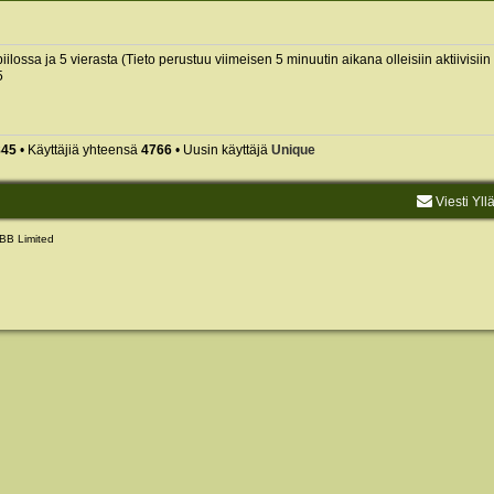
piilossa ja 5 vierasta (Tieto perustuu viimeisen 5 minuutin aikana olleisiin aktiivisiin 
5
845
• Käyttäjiä yhteensä
4766
• Uusin käyttäjä
Unique
Viesti Yll
BB Limited