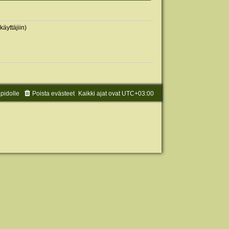
käyttäjiin)
äpidolle
Poista evästeet
Kaikki ajat ovat
UTC+03:00