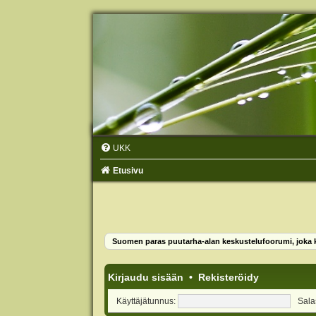
UKK
Etusivu
Suomen paras puutarha-alan keskustelufoorumi, joka ko
Kirjaudu sisään
•
Rekisteröidy
Käyttäjätunnus:
Sala