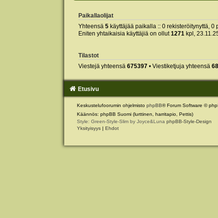
Paikallaolijat
Yhteensä
5
käyttäjää paikalla :: 0 rekisteröitynyttä, 0 
Eniten yhtaikaisia käyttäjiä on ollut
1271
kpl, 23.11.2
Tilastot
Viestejä yhteensä
675397
• Viestiketjuja yhteensä
6
Etusivu
Keskustelufoorumin ohjelmisto
phpBB
® Forum Software © php
Käännös: phpBB Suomi (lurttinen, harritapio, Pettis)
Style: Green-Style-Slim by Joyce&Luna
phpBB-Style-Design
Yksityisyys
|
Ehdot