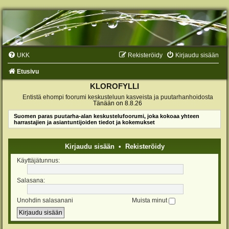
UKK
Rekisteröidy
Kirjaudu sisään
Etusivu
KLOROFYLLI
Entistä ehompi foorumi keskusteluun kasveista ja puutarhanhoidosta
Tänään on 8.8.26
Suomen paras puutarha-alan keskustelufoorumi, joka kokoaa yhteen
harrastajien ja asiantuntijoiden tiedot ja kokemukset
Kirjaudu sisään
•
Rekisteröidy
Käyttäjätunnus:
Salasana:
Unohdin salasanani
Muista minut