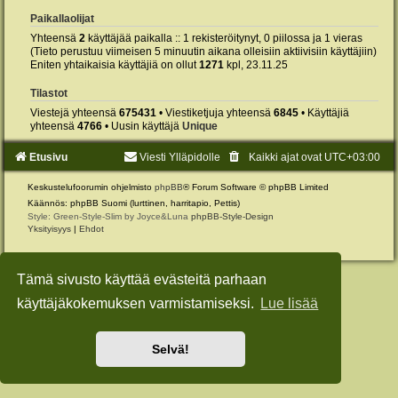
Paikallaolijat
Yhteensä
2
käyttäjää paikalla :: 1 rekisteröitynyt, 0 piilossa ja 1 vieras
(Tieto perustuu viimeisen 5 minuutin aikana olleisiin aktiivisiin käyttäjiin)
Eniten yhtaikaisia käyttäjiä on ollut
1271
kpl, 23.11.25
Tilastot
Viestejä yhteensä
675431
• Viestiketjuja yhteensä
6845
• Käyttäjiä
yhteensä
4766
• Uusin käyttäjä
Unique
Etusivu
Viesti Ylläpidolle
Kaikki ajat ovat
UTC+03:00
Keskustelufoorumin ohjelmisto
phpBB
® Forum Software © phpBB Limited
Käännös: phpBB Suomi (lurttinen, harritapio, Pettis)
Style: Green-Style-Slim by Joyce&Luna
phpBB-Style-Design
Yksityisyys
|
Ehdot
Tämä sivusto käyttää evästeitä parhaan
käyttäjäkokemuksen varmistamiseksi.
Lue lisää
Selvä!