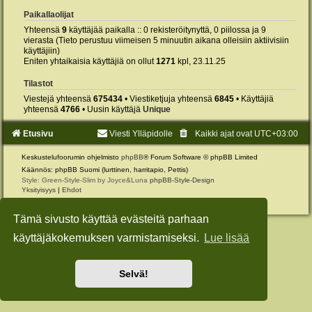
Paikallaolijat
Yhteensä
9
käyttäjää paikalla :: 0 rekisteröitynyttä, 0 piilossa ja 9
vierasta (Tieto perustuu viimeisen 5 minuutin aikana olleisiin aktiivisiin
käyttäjiin)
Eniten yhtaikaisia käyttäjiä on ollut
1271
kpl, 23.11.25
Tilastot
Viestejä yhteensä
675434
• Viestiketjuja yhteensä
6845
• Käyttäjiä
yhteensä
4766
• Uusin käyttäjä
Unique
Etusivu
Viesti Ylläpidolle
Kaikki ajat ovat
UTC+03:00
Keskustelufoorumin ohjelmisto
phpBB
® Forum Software © phpBB Limited
Käännös: phpBB Suomi (lurttinen, harritapio, Pettis)
Style: Green-Style-Slim by Joyce&Luna
phpBB-Style-Design
Yksityisyys
|
Ehdot
Tämä sivusto käyttää evästeitä parhaan
käyttäjäkokemuksen varmistamiseksi.
Lue lisää
Selvä!