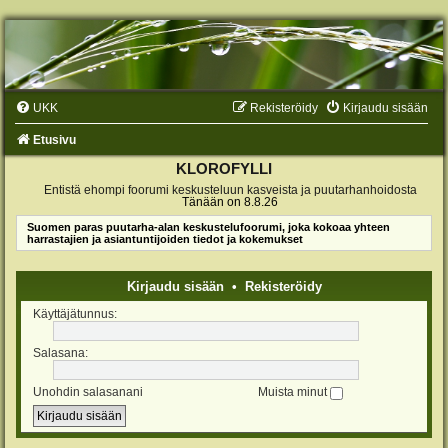
UKK
Rekisteröidy
Kirjaudu sisään
Etusivu
KLOROFYLLI
Entistä ehompi foorumi keskusteluun kasveista ja puutarhanhoidosta
Tänään on 8.8.26
Suomen paras puutarha-alan keskustelufoorumi, joka kokoaa yhteen
harrastajien ja asiantuntijoiden tiedot ja kokemukset
Kirjaudu sisään
•
Rekisteröidy
Käyttäjätunnus:
Salasana:
Unohdin salasanani
Muista minut