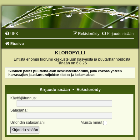
UKK
Rekisteröidy
Kirjaudu sisään
Etusivu
KLOROFYLLI
Entistä ehompi foorumi keskusteluun kasveista ja puutarhanhoidosta
Tänään on 6.8.26
Suomen paras puutarha-alan keskustelufoorumi, joka kokoaa yhteen
harrastajien ja asiantuntijoiden tiedot ja kokemukset
Kirjaudu sisään
•
Rekisteröidy
Käyttäjätunnus:
Salasana:
Unohdin salasanani
Muista minut