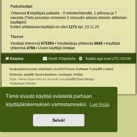
Paikallaolijat
Yhteensä
8
käyttäjää paikalla :: 0 rekisteröitynyttä, 1 piilossa ja 7
vierasta (Tieto perustuu viimeisen 5 minuutin aikana olleisiin aktiivisiin
käyttäjiin)
Eniten yhtaikaisia käyttäjiä on ollut
1271
kpl, 23.11.25
Tilastot
Viestejä yhteensä
675393
• Viestiketjuja yhteensä
6845
• Käyttäjiä
yhteensä
4766
• Uusin käyttäjä
Unique
Etusivu
Viesti Ylläpidolle
Kaikki ajat ovat
UTC+03:00
Keskustelufoorumin ohjelmisto
phpBB
® Forum Software © phpBB Limited
Käännös: phpBB Suomi (lurttinen, harritapio, Pettis)
Style: Green-Style-Slim by Joyce&Luna
phpBB-Style-Design
Yksityisyys
|
Ehdot
Tämä sivusto käyttää evästeitä parhaan
käyttäjäkokemuksen varmistamiseksi.
Lue lisää
Selvä!