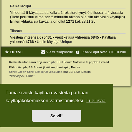
Paikallaolijat
Yhteensä
5
käyttäjää paikalla :: 1 rekisteröitynyt, 0 piilossa ja 4 vierasta
(Tieto perustuu viimeisen 5 minuutin aikana olleisiin aktiivisiin käyttäjiin)
Eniten yhtaikaisia käyttäjiä on ollut
1271
kpl, 23.11.25
Tilastot
Viestejä yhteensä
675431
• Viestiketjuja yhteensä
6845
• Käyttäjiä
yhteensä
4766
• Uusin käyttäjä
Unique
Etusivu
Viesti Ylläpidolle
Kaikki ajat ovat
UTC+03:00
Keskustelufoorumin ohjelmisto
phpBB
® Forum Software © phpBB Limited
Käännös: phpBB Suomi (lurttinen, harritapio, Pettis)
Style: Green-Style-Slim by Joyce&Luna
phpBB-Style-Design
Yksityisyys
|
Ehdot
Tämä sivusto käyttää evästeitä parhaan
käyttäjäkokemuksen varmistamiseksi.
Lue lisää
Selvä!