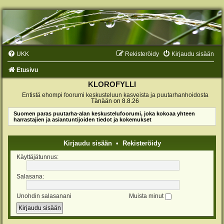
UKK
Rekisteröidy
Kirjaudu sisään
Etusivu
KLOROFYLLI
Entistä ehompi foorumi keskusteluun kasveista ja puutarhanhoidosta
Tänään on 8.8.26
Suomen paras puutarha-alan keskustelufoorumi, joka kokoaa yhteen
harrastajien ja asiantuntijoiden tiedot ja kokemukset
Kirjaudu sisään
•
Rekisteröidy
Käyttäjätunnus:
Salasana:
Unohdin salasanani
Muista minut