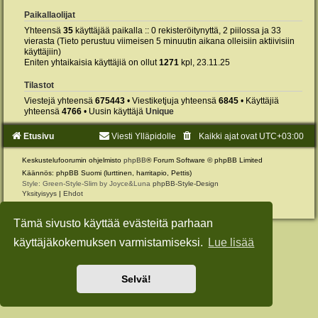
Paikallaolijat
Yhteensä
35
käyttäjää paikalla :: 0 rekisteröitynyttä, 2 piilossa ja 33
vierasta (Tieto perustuu viimeisen 5 minuutin aikana olleisiin aktiivisiin
käyttäjiin)
Eniten yhtaikaisia käyttäjiä on ollut
1271
kpl, 23.11.25
Tilastot
Viestejä yhteensä
675443
• Viestiketjuja yhteensä
6845
• Käyttäjiä
yhteensä
4766
• Uusin käyttäjä
Unique
Etusivu
Viesti Ylläpidolle
Kaikki ajat ovat
UTC+03:00
Keskustelufoorumin ohjelmisto
phpBB
® Forum Software © phpBB Limited
Käännös: phpBB Suomi (lurttinen, harritapio, Pettis)
Style: Green-Style-Slim by Joyce&Luna
phpBB-Style-Design
Yksityisyys
|
Ehdot
Tämä sivusto käyttää evästeitä parhaan
käyttäjäkokemuksen varmistamiseksi.
Lue lisää
Selvä!