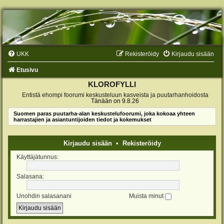
UKK
Rekisteröidy
Kirjaudu sisään
Etusivu
KLOROFYLLI
Entistä ehompi foorumi keskusteluun kasveista ja puutarhanhoidosta
Tänään on 9.8.26
Suomen paras puutarha-alan keskustelufoorumi, joka kokoaa yhteen
harrastajien ja asiantuntijoiden tiedot ja kokemukset
Kirjaudu sisään
•
Rekisteröidy
Käyttäjätunnus:
Salasana:
Unohdin salasanani
Muista minut