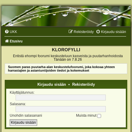
UKK
Rekisteröidy
Kirjaudu sisään
Etusivu
KLOROFYLLI
Entistä ehompi foorumi keskusteluun kasveista ja puutarhanhoidosta
Tänään on 7.8.26
Suomen paras puutarha-alan keskustelufoorumi, joka kokoaa yhteen
harrastajien ja asiantuntijoiden tiedot ja kokemukset
Kirjaudu sisään
•
Rekisteröidy
Käyttäjätunnus:
Salasana:
Unohdin salasanani
Muista minut