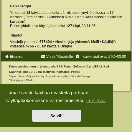
Paikallaolijat
Yhteensä
18
käyttäjää paikalla :: 1 rekisteröitynyt, 0 piilossa ja 17
vierasta (Tieto perustuu viimeisen 5 minuutin aikana olleisiin aktiivisiin
käyttäjiin)
Eniten yhtaikaisia käyttäjiä on ollut
1271
kpl, 23.11.25
Tilastot
Viestejä yhteensä
675404
• Viestiketjuja yhteensä
6845
• Käyttäjiä
yhteensä
4766
• Uusin käyttäjä
Unique
Etusivu
Viesti Ylläpidolle
Kaikki ajat ovat
UTC+03:00
Keskustelufoorumin ohjelmisto
phpBB
® Forum Software © phpBB Limited
Käännös: phpBB Suomi (lurttinen, harritapio, Pettis)
Style: Green-Style-Slim by Joyce&Luna
phpBB-Style-Design
Yksityisyys
|
Ehdot
Tämä sivusto käyttää evästeitä parhaan
käyttäjäkokemuksen varmistamiseksi.
Lue lisää
Selvä!