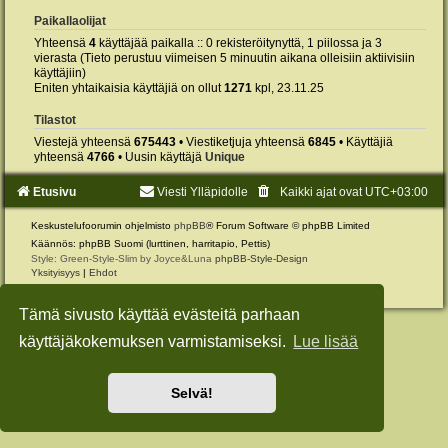
Paikallaolijat
Yhteensä
4
käyttäjää paikalla :: 0 rekisteröitynyttä, 1 piilossa ja 3
vierasta (Tieto perustuu viimeisen 5 minuutin aikana olleisiin aktiivisiin
käyttäjiin)
Eniten yhtaikaisia käyttäjiä on ollut
1271
kpl, 23.11.25
Tilastot
Viestejä yhteensä
675443
• Viestiketjuja yhteensä
6845
• Käyttäjiä
yhteensä
4766
• Uusin käyttäjä
Unique
Etusivu
Viesti Ylläpidolle
Kaikki ajat ovat
UTC+03:00
Keskustelufoorumin ohjelmisto
phpBB
® Forum Software © phpBB Limited
Käännös: phpBB Suomi (lurttinen, harritapio, Pettis)
Style: Green-Style-Slim by Joyce&Luna
phpBB-Style-Design
Yksityisyys
|
Ehdot
Tämä sivusto käyttää evästeitä parhaan
käyttäjäkokemuksen varmistamiseksi.
Lue lisää
Selvä!