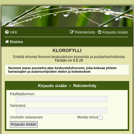
UKK
Rekisteröidy
Kirjaudu sisään
Etusivu
KLOROFYLLI
Entistä ehompi foorumi keskusteluun kasveista ja puutarhanhoidosta
Tänään on 9.8.26
Suomen paras puutarha-alan keskustelufoorumi, joka kokoaa yhteen
harrastajien ja asiantuntijoiden tiedot ja kokemukset
Kirjaudu sisään
•
Rekisteröidy
Käyttäjätunnus:
Salasana:
Unohdin salasanani
Muista minut