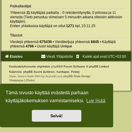
Paikallaolijat
Yhteensä
11
käyttäjää paikalla :: 0 rekisteröitynyttä, 0 piilossa ja 11
vierasta (Tieto perustuu viimeisen 5 minuutin aikana olleisiin aktiivisiin
käyttäjiin)
Eniten yhtaikaisia käyttäjiä on ollut
1271
kpl, 23.11.25
Tilastot
Viestejä yhteensä
675436
• Viestiketjuja yhteensä
6845
• Käyttäjiä
yhteensä
4766
• Uusin käyttäjä
Unique
Etusivu
Viesti Ylläpidolle
Kaikki ajat ovat
UTC+03:00
Keskustelufoorumin ohjelmisto
phpBB
® Forum Software © phpBB Limited
Käännös: phpBB Suomi (lurttinen, harritapio, Pettis)
Style: Green-Style-Slim by Joyce&Luna
phpBB-Style-Design
Yksityisyys
|
Ehdot
Tämä sivusto käyttää evästeitä parhaan
käyttäjäkokemuksen varmistamiseksi.
Lue lisää
Selvä!