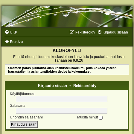
UKK
Rekisteröidy
Kirjaudu sisään
Etusivu
KLOROFYLLI
Entistä ehompi foorumi keskusteluun kasveista ja puutarhanhoidosta
Tänään on 9.8.26
Suomen paras puutarha-alan keskustelufoorumi, joka kokoaa yhteen
harrastajien ja asiantuntijoiden tiedot ja kokemukset
Kirjaudu sisään
•
Rekisteröidy
Käyttäjätunnus:
Salasana:
Unohdin salasanani
Muista minut