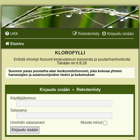
UKK
Rekisteröidy
Kirjaudu sisään
Etusivu
KLOROFYLLI
Entistä ehompi foorumi keskusteluun kasveista ja puutarhanhoidosta
Tänään on 6.8.26
Suomen paras puutarha-alan keskustelufoorumi, joka kokoaa yhteen
harrastajien ja asiantuntijoiden tiedot ja kokemukset
Kirjaudu sisään
•
Rekisteröidy
Käyttäjätunnus:
Salasana:
Unohdin salasanani
Muista minut