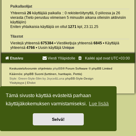
Paikallaolijat
Yhteensä
26
käyttäjää paikalla :: 0 rekisteröitynyttä, 0 piilossa ja 26
vierasta (Tieto perustuu viimeisen 5 minuutin aikana olleisiin aktiivisiin
käyttäjiin)
Eniten yhtaikaisia käyttäjiä on ollut
1271
kpl, 23.11.25
Tilastot
Viestejä yhteensä
675384
• Viestiketjuja yhteensä
6845
• Käyttäjiä
yhteensä
4766
• Uusin käyttäjä
Unique
Etusivu
Viesti Ylläpidolle
Kaikki ajat ovat
UTC+03:00
Keskustelufoorumin ohjelmisto
phpBB
® Forum Software © phpBB Limited
Käännös: phpBB Suomi (lurttinen, harritapio, Pettis)
Style: Green-Style-Slim by Joyce&Luna
phpBB-Style-Design
Yksityisyys
|
Ehdot
Tämä sivusto käyttää evästeitä parhaan
käyttäjäkokemuksen varmistamiseksi.
Lue lisää
Selvä!