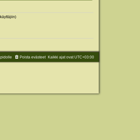
käyttäjiin)
äpidolle
Poista evästeet
Kaikki ajat ovat
UTC+03:00