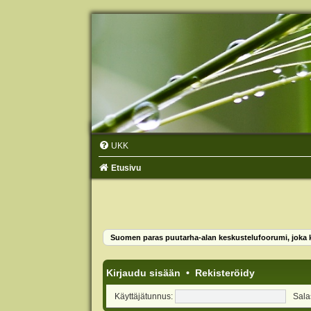
UKK
Etusivu
Suomen paras puutarha-alan keskustelufoorumi, joka ko
Kirjaudu sisään
•
Rekisteröidy
Käyttäjätunnus:
Sala