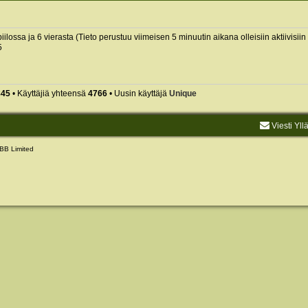
piilossa ja 6 vierasta (Tieto perustuu viimeisen 5 minuutin aikana olleisiin aktiivisiin 
5
845
• Käyttäjiä yhteensä
4766
• Uusin käyttäjä
Unique
Viesti Yll
BB Limited