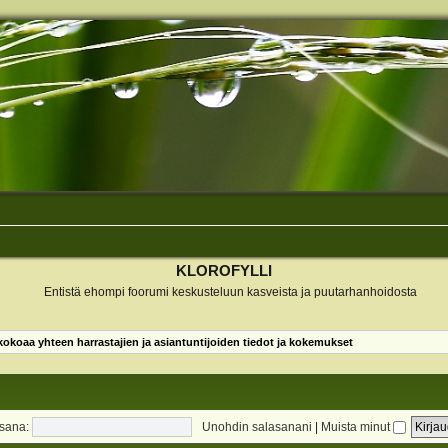
KLOROFYLLI
Entistä ehompi foorumi keskusteluun kasveista ja puutarhanhoidosta
koaa yhteen harrastajien ja asiantuntijoiden tiedot ja kokemukset
sana:
Unohdin salasanani
|
Muista minut