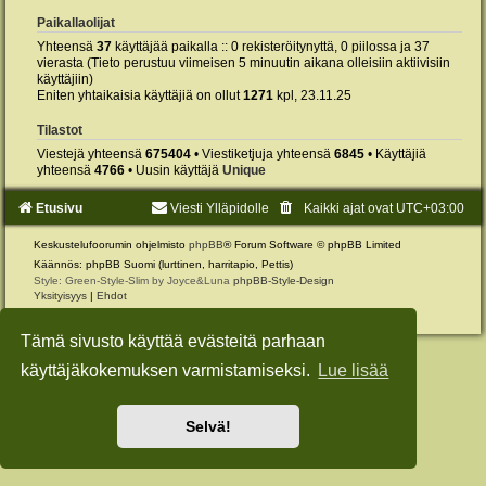
Paikallaolijat
Yhteensä
37
käyttäjää paikalla :: 0 rekisteröitynyttä, 0 piilossa ja 37
vierasta (Tieto perustuu viimeisen 5 minuutin aikana olleisiin aktiivisiin
käyttäjiin)
Eniten yhtaikaisia käyttäjiä on ollut
1271
kpl, 23.11.25
Tilastot
Viestejä yhteensä
675404
• Viestiketjuja yhteensä
6845
• Käyttäjiä
yhteensä
4766
• Uusin käyttäjä
Unique
Etusivu
Viesti Ylläpidolle
Kaikki ajat ovat
UTC+03:00
Keskustelufoorumin ohjelmisto
phpBB
® Forum Software © phpBB Limited
Käännös: phpBB Suomi (lurttinen, harritapio, Pettis)
Style: Green-Style-Slim by Joyce&Luna
phpBB-Style-Design
Yksityisyys
|
Ehdot
Tämä sivusto käyttää evästeitä parhaan
käyttäjäkokemuksen varmistamiseksi.
Lue lisää
Selvä!