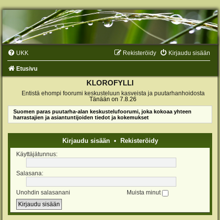
UKK
Rekisteröidy
Kirjaudu sisään
Etusivu
KLOROFYLLI
Entistä ehompi foorumi keskusteluun kasveista ja puutarhanhoidosta
Tänään on 7.8.26
Suomen paras puutarha-alan keskustelufoorumi, joka kokoaa yhteen
harrastajien ja asiantuntijoiden tiedot ja kokemukset
Kirjaudu sisään
•
Rekisteröidy
Käyttäjätunnus:
Salasana:
Unohdin salasanani
Muista minut