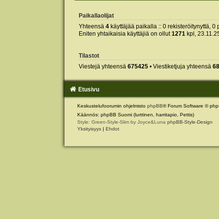
Paikallaolijat
Yhteensä
4
käyttäjää paikalla :: 0 rekisteröitynyttä, 0 
Eniten yhtaikaisia käyttäjiä on ollut
1271
kpl, 23.11.2
Tilastot
Viestejä yhteensä
675425
• Viestiketjuja yhteensä
6
Etusivu
Keskustelufoorumin ohjelmisto
phpBB
® Forum Software © php
Käännös: phpBB Suomi (lurttinen, harritapio, Pettis)
Style: Green-Style-Slim by Joyce&Luna
phpBB-Style-Design
Yksityisyys
|
Ehdot