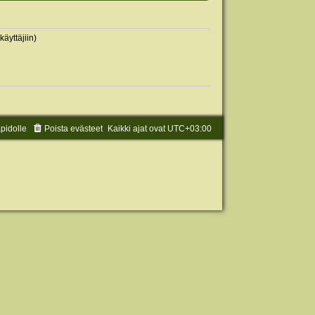
käyttäjiin)
äpidolle
Poista evästeet
Kaikki ajat ovat
UTC+03:00