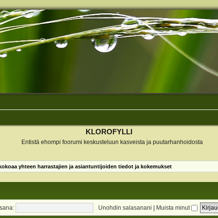
KLOROFYLLI
Entistä ehompi foorumi keskusteluun kasveista ja puutarhanhoidosta
koaa yhteen harrastajien ja asiantuntijoiden tiedot ja kokemukset
sana:
Unohdin salasanani
|
Muista minut