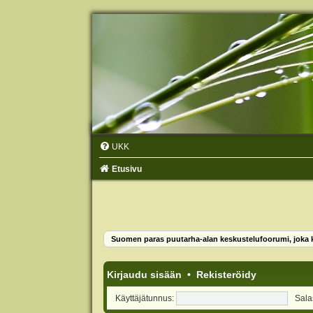
UKK
Etusivu
Suomen paras puutarha-alan keskustelufoorumi, joka ko
Kirjaudu sisään
•
Rekisteröidy
Käyttäjätunnus:
Sala