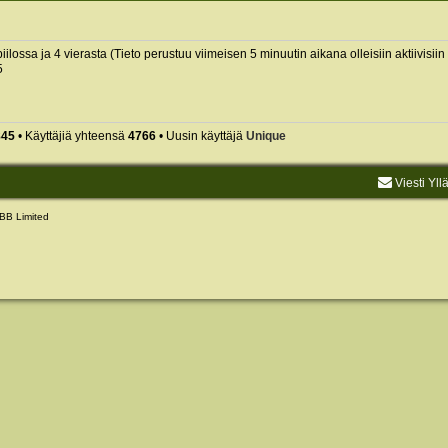
piilossa ja 4 vierasta (Tieto perustuu viimeisen 5 minuutin aikana olleisiin aktiivisiin 
5
845
• Käyttäjiä yhteensä
4766
• Uusin käyttäjä
Unique
Viesti Yll
BB Limited