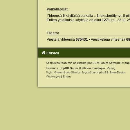
Paikallaolijat
Yhteensä
5
käyttäjää paikalla :: 1 rekisteröitynyt, 0 pi
Eniten yhtaikaisia käyttäjiä on ollut
1271
kpl, 23.11.2
Tilastot
Viestejä yhteensä
675431
• Viestiketjuja yhteensä
6
Etusivu
Keskustelufoorumin ohjelmisto
phpBB
® Forum Software © php
Käännös: phpBB Suomi (lurttinen, harritapio, Pettis)
Style: Green-Style-Slim by Joyce&Luna
phpBB-Style-Design
Yksityisyys
|
Ehdot