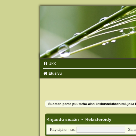
UKK
Etusivu
Suomen paras puutarha-alan keskustelufoorumi, joka ko
Kirjaudu sisään
•
Rekisteröidy
Käyttäjätunnus:
Sala