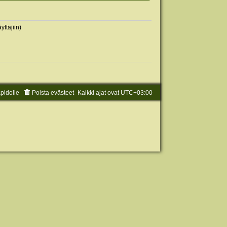
yttäjiin)
äpidolle
Poista evästeet
Kaikki ajat ovat
UTC+03:00