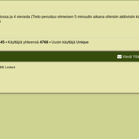
ilossa ja 4 vierasta (Tieto perustuu viimeisen 5 minuutin aikana olleisiin aktiivisiin kä
5
845
• Käyttäjiä yhteensä
4766
• Uusin käyttäjä
Unique
Viesti Yll
BB Limited