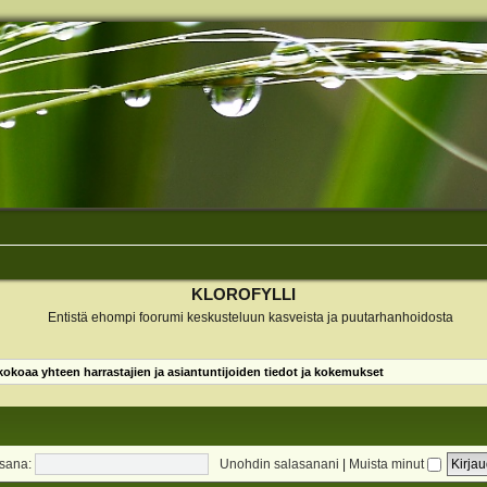
KLOROFYLLI
Entistä ehompi foorumi keskusteluun kasveista ja puutarhanhoidosta
koaa yhteen harrastajien ja asiantuntijoiden tiedot ja kokemukset
sana:
Unohdin salasanani
|
Muista minut