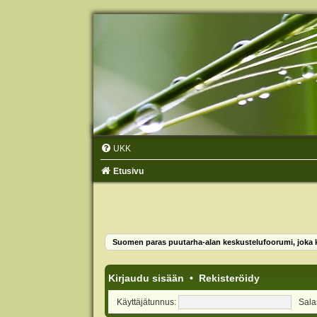
UKK
Etusivu
Suomen paras puutarha-alan keskustelufoorumi, joka ko
Kirjaudu sisään
•
Rekisteröidy
Käyttäjätunnus:
Sala