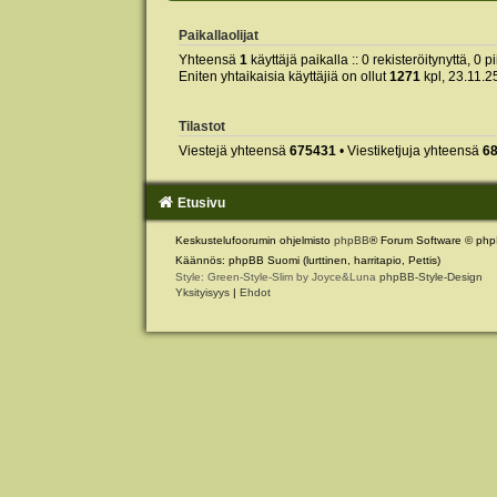
Paikallaolijat
Yhteensä
1
käyttäjä paikalla :: 0 rekisteröitynyttä, 0 p
Eniten yhtaikaisia käyttäjiä on ollut
1271
kpl, 23.11.2
Tilastot
Viestejä yhteensä
675431
• Viestiketjuja yhteensä
6
Etusivu
Keskustelufoorumin ohjelmisto
phpBB
® Forum Software © php
Käännös: phpBB Suomi (lurttinen, harritapio, Pettis)
Style: Green-Style-Slim by Joyce&Luna
phpBB-Style-Design
Yksityisyys
|
Ehdot