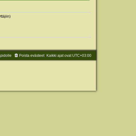
täjiin)
äpidolle
Poista evästeet
Kaikki ajat ovat
UTC+03:00