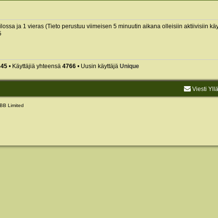
iilossa ja 1 vieras (Tieto perustuu viimeisen 5 minuutin aikana olleisiin aktiivisiin käyt
5
845
• Käyttäjiä yhteensä
4766
• Uusin käyttäjä
Unique
Viesti Yll
BB Limited