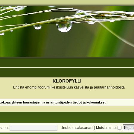
KLOROFYLLI
Entistä ehompi foorumi keskusteluun kasveista ja puutarhanhoidosta
koaa yhteen harrastajien ja asiantuntijoiden tiedot ja kokemukset
sana:
Unohdin salasanani
|
Muista minut