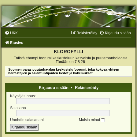
UKK
Rekisteröidy
Kirjaudu sisään
Etusivu
KLOROFYLLI
Entistä ehompi foorumi keskusteluun kasveista ja puutarhanhoidosta
Tänään on 7.8.26
Suomen paras puutarha-alan keskustelufoorumi, joka kokoaa yhteen
harrastajien ja asiantuntijoiden tiedot ja kokemukset
Kirjaudu sisään
•
Rekisteröidy
Käyttäjätunnus:
Salasana:
Unohdin salasanani
Muista minut