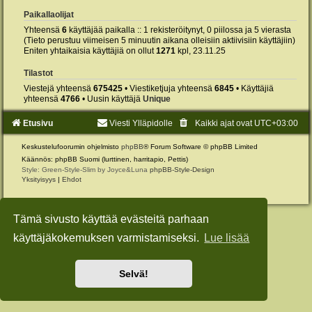
Paikallaolijat
Yhteensä
6
käyttäjää paikalla :: 1 rekisteröitynyt, 0 piilossa ja 5 vierasta
(Tieto perustuu viimeisen 5 minuutin aikana olleisiin aktiivisiin käyttäjiin)
Eniten yhtaikaisia käyttäjiä on ollut
1271
kpl, 23.11.25
Tilastot
Viestejä yhteensä
675425
• Viestiketjuja yhteensä
6845
• Käyttäjiä
yhteensä
4766
• Uusin käyttäjä
Unique
Etusivu
Viesti Ylläpidolle
Kaikki ajat ovat
UTC+03:00
Keskustelufoorumin ohjelmisto
phpBB
® Forum Software © phpBB Limited
Käännös: phpBB Suomi (lurttinen, harritapio, Pettis)
Style: Green-Style-Slim by Joyce&Luna
phpBB-Style-Design
Yksityisyys
|
Ehdot
Tämä sivusto käyttää evästeitä parhaan
käyttäjäkokemuksen varmistamiseksi.
Lue lisää
Selvä!