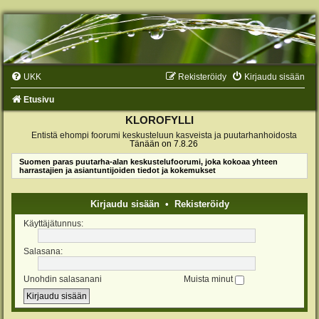
UKK
Rekisteröidy
Kirjaudu sisään
Etusivu
KLOROFYLLI
Entistä ehompi foorumi keskusteluun kasveista ja puutarhanhoidosta
Tänään on 7.8.26
Suomen paras puutarha-alan keskustelufoorumi, joka kokoaa yhteen
harrastajien ja asiantuntijoiden tiedot ja kokemukset
Kirjaudu sisään
•
Rekisteröidy
Käyttäjätunnus:
Salasana:
Unohdin salasanani
Muista minut