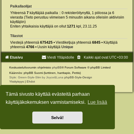
Paikallaolijat
Yhteensä
7
käyttäjää paikalla :: 0 rekisteröitynyttä, 1 piilossa ja 6
vierasta (Tieto perustuu viimeisen 5 minuutin aikana olleisiin aktiivisiin
käyttäjiin)
Eniten yhtaikaisia käyttäjiä on ollut
1271
kpl, 23.11.25
Tilastot
Viestejä yhteensä
675425
• Viestiketjuja yhteensä
6845
• Käyttäjiä
yhteensä
4766
• Uusin käyttäjä
Unique
Etusivu
Viesti Ylläpidolle
Kaikki ajat ovat
UTC+03:00
Keskustelufoorumin ohjelmisto
phpBB
® Forum Software © phpBB Limited
Käännös: phpBB Suomi (lurttinen, harritapio, Pettis)
Style: Green-Style-Slim by Joyce&Luna
phpBB-Style-Design
Yksityisyys
|
Ehdot
Tämä sivusto käyttää evästeitä parhaan
käyttäjäkokemuksen varmistamiseksi.
Lue lisää
Selvä!