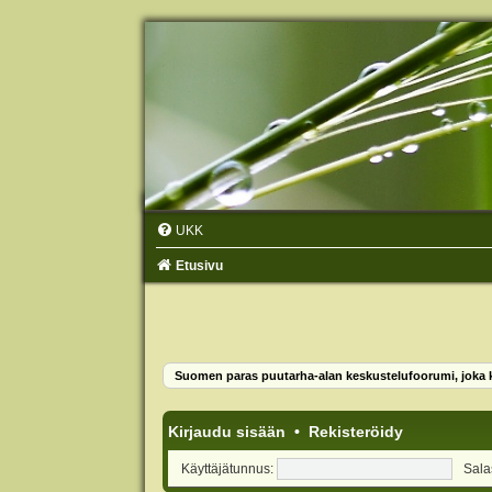
UKK
Etusivu
Suomen paras puutarha-alan keskustelufoorumi, joka ko
Kirjaudu sisään
•
Rekisteröidy
Käyttäjätunnus:
Sala