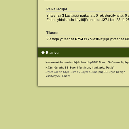
Paikallaolijat
Yhteensä
3
käyttäjää paikalla :: 0 rekisteröitynyttä, 0 
Eniten yhtaikaisia käyttäjiä on ollut
1271
kpl, 23.11.2
Tilastot
Viestejä yhteensä
675431
• Viestiketjuja yhteensä
6
Etusivu
Keskustelufoorumin ohjelmisto
phpBB
® Forum Software © php
Käännös: phpBB Suomi (lurttinen, harritapio, Pettis)
Style: Green-Style-Slim by Joyce&Luna
phpBB-Style-Design
Yksityisyys
|
Ehdot