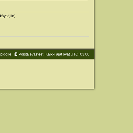
käyttäjiin)
äpidolle
Poista evästeet
Kaikki ajat ovat
UTC+03:00