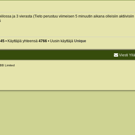
piilossa ja 3 vierasta (Tieto perustuu viimeisen 5 minuutin aikana olleisiin aktiivisiin 
5
845
• Käyttäjiä yhteensä
4766
• Uusin käyttäjä
Unique
Viesti Yll
BB Limited