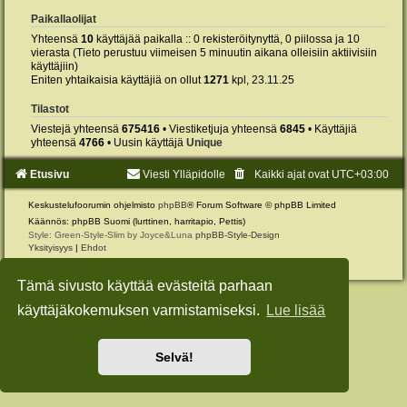
Paikallaolijat
Yhteensä
10
käyttäjää paikalla :: 0 rekisteröitynyttä, 0 piilossa ja 10
vierasta (Tieto perustuu viimeisen 5 minuutin aikana olleisiin aktiivisiin
käyttäjiin)
Eniten yhtaikaisia käyttäjiä on ollut
1271
kpl, 23.11.25
Tilastot
Viestejä yhteensä
675416
• Viestiketjuja yhteensä
6845
• Käyttäjiä
yhteensä
4766
• Uusin käyttäjä
Unique
Etusivu
Viesti Ylläpidolle
Kaikki ajat ovat
UTC+03:00
Keskustelufoorumin ohjelmisto
phpBB
® Forum Software © phpBB Limited
Käännös: phpBB Suomi (lurttinen, harritapio, Pettis)
Style: Green-Style-Slim by Joyce&Luna
phpBB-Style-Design
Yksityisyys
|
Ehdot
Tämä sivusto käyttää evästeitä parhaan
käyttäjäkokemuksen varmistamiseksi.
Lue lisää
Selvä!