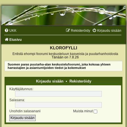
UKK
Rekisteröidy
Kirjaudu sisään
Etusivu
KLOROFYLLI
Entistä ehompi foorumi keskusteluun kasveista ja puutarhanhoidosta
Tänään on 7.8.26
Suomen paras puutarha-alan keskustelufoorumi, joka kokoaa yhteen
harrastajien ja asiantuntijoiden tiedot ja kokemukset
Kirjaudu sisään
•
Rekisteröidy
Käyttäjätunnus:
Salasana:
Unohdin salasanani
Muista minut