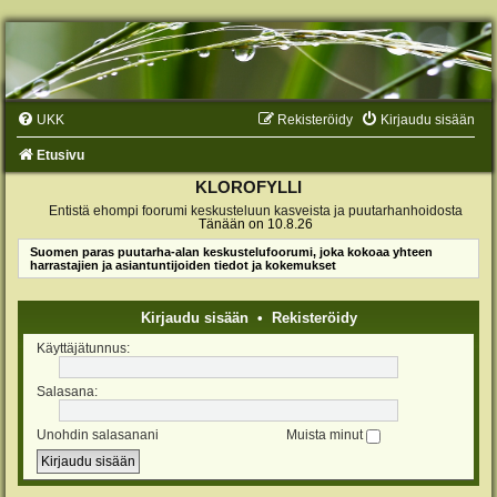
UKK
Rekisteröidy
Kirjaudu sisään
Etusivu
KLOROFYLLI
Entistä ehompi foorumi keskusteluun kasveista ja puutarhanhoidosta
Tänään on 10.8.26
Suomen paras puutarha-alan keskustelufoorumi, joka kokoaa yhteen
harrastajien ja asiantuntijoiden tiedot ja kokemukset
Kirjaudu sisään
•
Rekisteröidy
Käyttäjätunnus:
Salasana:
Unohdin salasanani
Muista minut