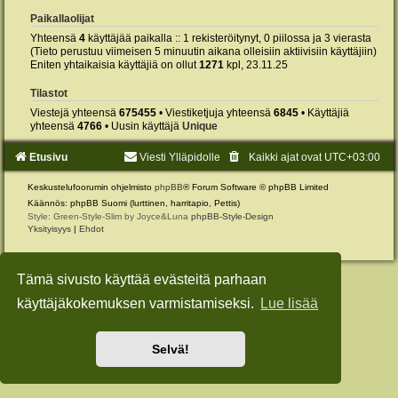
Paikallaolijat
Yhteensä
4
käyttäjää paikalla :: 1 rekisteröitynyt, 0 piilossa ja 3 vierasta
(Tieto perustuu viimeisen 5 minuutin aikana olleisiin aktiivisiin käyttäjiin)
Eniten yhtaikaisia käyttäjiä on ollut
1271
kpl, 23.11.25
Tilastot
Viestejä yhteensä
675455
• Viestiketjuja yhteensä
6845
• Käyttäjiä
yhteensä
4766
• Uusin käyttäjä
Unique
Etusivu
Viesti Ylläpidolle
Kaikki ajat ovat
UTC+03:00
Keskustelufoorumin ohjelmisto
phpBB
® Forum Software © phpBB Limited
Käännös: phpBB Suomi (lurttinen, harritapio, Pettis)
Style: Green-Style-Slim by Joyce&Luna
phpBB-Style-Design
Yksityisyys
|
Ehdot
Tämä sivusto käyttää evästeitä parhaan
käyttäjäkokemuksen varmistamiseksi.
Lue lisää
Selvä!