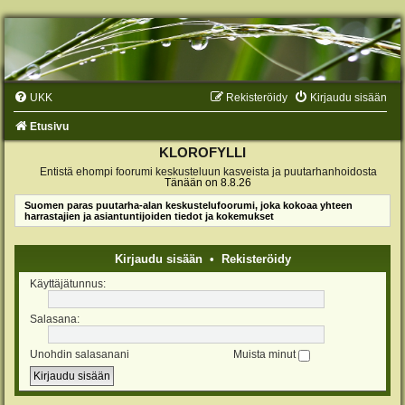
UKK
Rekisteröidy
Kirjaudu sisään
Etusivu
KLOROFYLLI
Entistä ehompi foorumi keskusteluun kasveista ja puutarhanhoidosta
Tänään on 8.8.26
Suomen paras puutarha-alan keskustelufoorumi, joka kokoaa yhteen
harrastajien ja asiantuntijoiden tiedot ja kokemukset
Kirjaudu sisään
•
Rekisteröidy
Käyttäjätunnus:
Salasana:
Unohdin salasanani
Muista minut