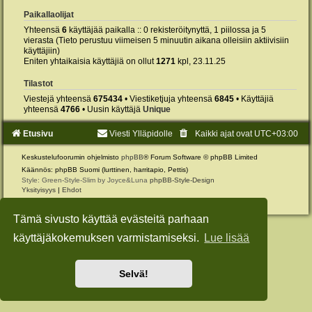
Paikallaolijat
Yhteensä
6
käyttäjää paikalla :: 0 rekisteröitynyttä, 1 piilossa ja 5
vierasta (Tieto perustuu viimeisen 5 minuutin aikana olleisiin aktiivisiin
käyttäjiin)
Eniten yhtaikaisia käyttäjiä on ollut
1271
kpl, 23.11.25
Tilastot
Viestejä yhteensä
675434
• Viestiketjuja yhteensä
6845
• Käyttäjiä
yhteensä
4766
• Uusin käyttäjä
Unique
Etusivu
Viesti Ylläpidolle
Kaikki ajat ovat
UTC+03:00
Keskustelufoorumin ohjelmisto
phpBB
® Forum Software © phpBB Limited
Käännös: phpBB Suomi (lurttinen, harritapio, Pettis)
Style: Green-Style-Slim by Joyce&Luna
phpBB-Style-Design
Yksityisyys
|
Ehdot
Tämä sivusto käyttää evästeitä parhaan
käyttäjäkokemuksen varmistamiseksi.
Lue lisää
Selvä!