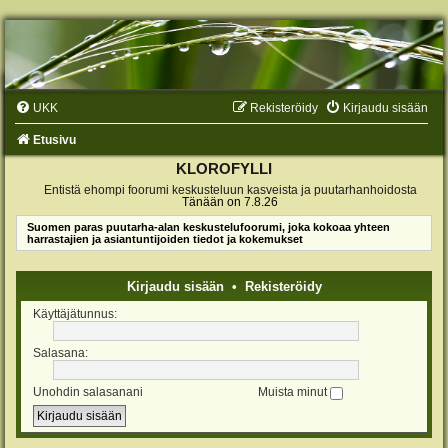
UKK
Rekisteröidy
Kirjaudu sisään
Etusivu
KLOROFYLLI
Entistä ehompi foorumi keskusteluun kasveista ja puutarhanhoidosta
Tänään on 7.8.26
Suomen paras puutarha-alan keskustelufoorumi, joka kokoaa yhteen
harrastajien ja asiantuntijoiden tiedot ja kokemukset
Kirjaudu sisään
•
Rekisteröidy
Käyttäjätunnus:
Salasana:
Unohdin salasanani
Muista minut