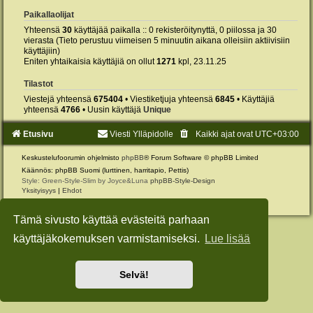
Paikallaolijat
Yhteensä
30
käyttäjää paikalla :: 0 rekisteröitynyttä, 0 piilossa ja 30
vierasta (Tieto perustuu viimeisen 5 minuutin aikana olleisiin aktiivisiin
käyttäjiin)
Eniten yhtaikaisia käyttäjiä on ollut
1271
kpl, 23.11.25
Tilastot
Viestejä yhteensä
675404
• Viestiketjuja yhteensä
6845
• Käyttäjiä
yhteensä
4766
• Uusin käyttäjä
Unique
Etusivu
Viesti Ylläpidolle
Kaikki ajat ovat
UTC+03:00
Keskustelufoorumin ohjelmisto
phpBB
® Forum Software © phpBB Limited
Käännös: phpBB Suomi (lurttinen, harritapio, Pettis)
Style: Green-Style-Slim by Joyce&Luna
phpBB-Style-Design
Yksityisyys
|
Ehdot
Tämä sivusto käyttää evästeitä parhaan
käyttäjäkokemuksen varmistamiseksi.
Lue lisää
Selvä!