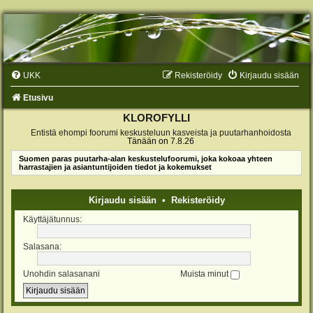
UKK
Rekisteröidy
Kirjaudu sisään
Etusivu
KLOROFYLLI
Entistä ehompi foorumi keskusteluun kasveista ja puutarhanhoidosta
Tänään on 7.8.26
Suomen paras puutarha-alan keskustelufoorumi, joka kokoaa yhteen
harrastajien ja asiantuntijoiden tiedot ja kokemukset
Kirjaudu sisään
•
Rekisteröidy
Käyttäjätunnus:
Salasana:
Unohdin salasanani
Muista minut