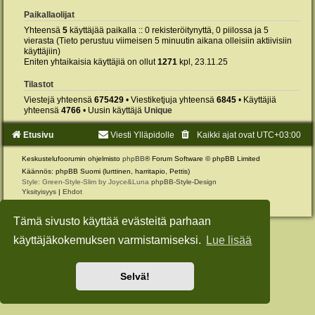
Paikallaolijat
Yhteensä
5
käyttäjää paikalla :: 0 rekisteröitynyttä, 0 piilossa ja 5
vierasta (Tieto perustuu viimeisen 5 minuutin aikana olleisiin aktiivisiin
käyttäjiin)
Eniten yhtaikaisia käyttäjiä on ollut
1271
kpl, 23.11.25
Tilastot
Viestejä yhteensä
675429
• Viestiketjuja yhteensä
6845
• Käyttäjiä
yhteensä
4766
• Uusin käyttäjä
Unique
Etusivu
Viesti Ylläpidolle
Kaikki ajat ovat
UTC+03:00
Keskustelufoorumin ohjelmisto
phpBB
® Forum Software © phpBB Limited
Käännös: phpBB Suomi (lurttinen, harritapio, Pettis)
Style: Green-Style-Slim by Joyce&Luna
phpBB-Style-Design
Yksityisyys
|
Ehdot
Tämä sivusto käyttää evästeitä parhaan
käyttäjäkokemuksen varmistamiseksi.
Lue lisää
Selvä!