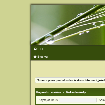
UKK
Etusivu
Suomen paras puutarha-alan keskustelufoorumi, joka ko
Kirjaudu sisään
•
Rekisteröidy
Käyttäjätunnus:
Sala