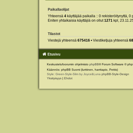
Paikallaolijat
Yhteensä
4
käyttäjää paikalla :: 0 rekisteröitynyttä, 0 
Eniten yhtaikaisia käyttäjiä on ollut
1271
kpl, 23.11.2
Tilastot
Viestejä yhteensä
675416
• Viestiketjuja yhteensä
6
Etusivu
Keskustelufoorumin ohjelmisto
phpBB
® Forum Software © php
Käännös: phpBB Suomi (lurttinen, harritapio, Pettis)
Style: Green-Style-Slim by Joyce&Luna
phpBB-Style-Design
Yksityisyys
|
Ehdot