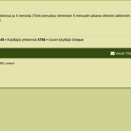
piilossa ja 4 vierasta (Tieto perustuu viimeisen 5 minuutin aikana olleisiin aktiivisiin 
5
845
• Käyttäjiä yhteensä
4766
• Uusin käyttäjä
Unique
Viesti Yll
BB Limited