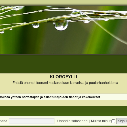
KLOROFYLLI
Entistä ehompi foorumi keskusteluun kasveista ja puutarhanhoidosta
koaa yhteen harrastajien ja asiantuntijoiden tiedot ja kokemukset
sana:
Unohdin salasanani
|
Muista minut