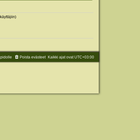
käyttäjiin)
äpidolle
Poista evästeet
Kaikki ajat ovat
UTC+03:00