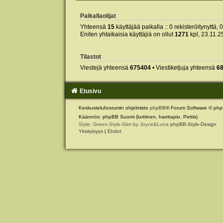
Paikallaolijat
Yhteensä
15
käyttäjää paikalla :: 0 rekisteröitynyttä, 
Eniten yhtaikaisia käyttäjiä on ollut
1271
kpl, 23.11.2
Tilastot
Viestejä yhteensä
675404
• Viestiketjuja yhteensä
6
Etusivu
Keskustelufoorumin ohjelmisto
phpBB
® Forum Software © php
Käännös: phpBB Suomi (lurttinen, harritapio, Pettis)
Style: Green-Style-Slim by Joyce&Luna
phpBB-Style-Design
Yksityisyys
|
Ehdot