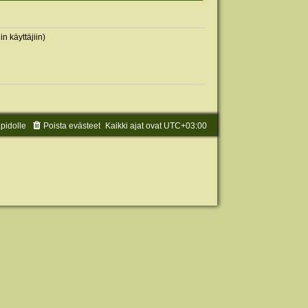
in käyttäjiin)
äpidolle
Poista evästeet
Kaikki ajat ovat
UTC+03:00