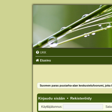
UKK
Etusivu
Suomen paras puutarha-alan keskustelufoorumi, joka ko
Kirjaudu sisään
•
Rekisteröidy
Käyttäjätunnus:
Sala