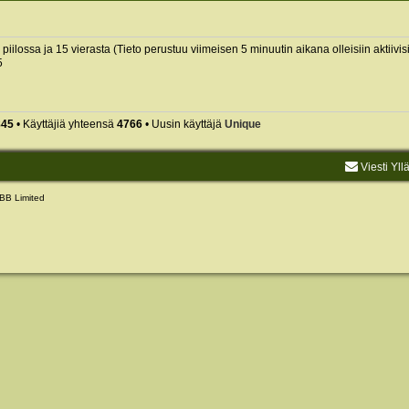
0 piilossa ja 15 vierasta (Tieto perustuu viimeisen 5 minuutin aikana olleisiin aktiivisi
5
845
• Käyttäjiä yhteensä
4766
• Uusin käyttäjä
Unique
Viesti Yll
BB Limited