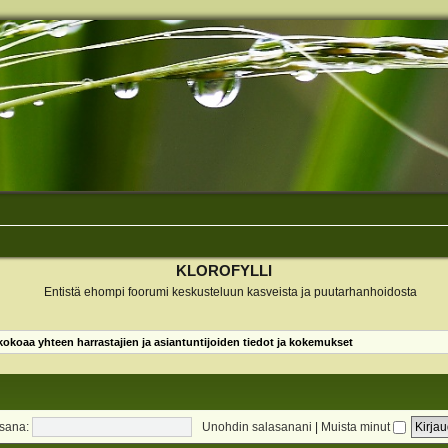
KLOROFYLLI
Entistä ehompi foorumi keskusteluun kasveista ja puutarhanhoidosta
koaa yhteen harrastajien ja asiantuntijoiden tiedot ja kokemukset
sana:
Unohdin salasanani
|
Muista minut