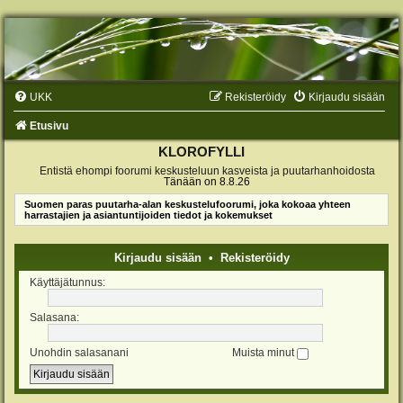
UKK
Rekisteröidy
Kirjaudu sisään
Etusivu
KLOROFYLLI
Entistä ehompi foorumi keskusteluun kasveista ja puutarhanhoidosta
Tänään on 8.8.26
Suomen paras puutarha-alan keskustelufoorumi, joka kokoaa yhteen
harrastajien ja asiantuntijoiden tiedot ja kokemukset
Kirjaudu sisään
•
Rekisteröidy
Käyttäjätunnus:
Salasana:
Unohdin salasanani
Muista minut