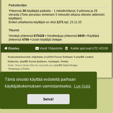
Paikallaolijat
Yhteensä
30
käyttäjää paikalla :: 1 rekisteröitynyt, 0 piilossa ja 29
vierasta (Tieto perustuu viimeisen 5 minuutin aikana olleisiin aktiivisiin
käyttäjiin)
Eniten yhtaikaisia käyttäjiä on ollut
1271
kpl, 23.11.25
Tilastot
Viestejä yhteensä
675428
• Viestiketjuja yhteensä
6845
• Käyttäjiä
yhteensä
4766
• Uusin käyttäjä
Unique
Etusivu
Viesti Ylläpidolle
Kaikki ajat ovat
UTC+03:00
Keskustelufoorumin ohjelmisto
phpBB
® Forum Software © phpBB Limited
Käännös: phpBB Suomi (lurttinen, harritapio, Pettis)
Style: Green-Style-Slim by Joyce&Luna
phpBB-Style-Design
Yksityisyys
|
Ehdot
Tämä sivusto käyttää evästeitä parhaan
käyttäjäkokemuksen varmistamiseksi.
Lue lisää
Selvä!