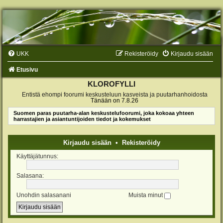
UKK
Rekisteröidy
Kirjaudu sisään
Etusivu
KLOROFYLLI
Entistä ehompi foorumi keskusteluun kasveista ja puutarhanhoidosta
Tänään on 7.8.26
Suomen paras puutarha-alan keskustelufoorumi, joka kokoaa yhteen
harrastajien ja asiantuntijoiden tiedot ja kokemukset
Kirjaudu sisään
•
Rekisteröidy
Käyttäjätunnus:
Salasana:
Unohdin salasanani
Muista minut