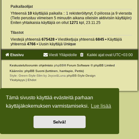
Paikallaolijat
Yhteensä
10
käyttäjää paikalla :: 1 rekisteröitynyt, 0 piilossa ja 9 vierasta
(Tieto perustuu viimeisen 5 minuutin aikana olleisiin aktiivisiin käyttäjiin)
Eniten yhtaikaisia käyttäjiä on ollut
1271
kpl, 23.11.25
Tilastot
Viestejä yhteensä
675428
• Viestiketjuja yhteensä
6845
• Käyttäjiä
yhteensä
4766
• Uusin käyttäjä
Unique
Etusivu
Viesti Ylläpidolle
Kaikki ajat ovat
UTC+03:00
Keskustelufoorumin ohjelmisto
phpBB
® Forum Software © phpBB Limited
Käännös: phpBB Suomi (lurttinen, harritapio, Pettis)
Style: Green-Style-Slim by Joyce&Luna
phpBB-Style-Design
Yksityisyys
|
Ehdot
Tämä sivusto käyttää evästeitä parhaan
käyttäjäkokemuksen varmistamiseksi.
Lue lisää
Selvä!