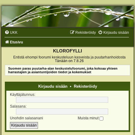
UKK
Rekisteröidy
Kirjaudu sisään
Etusivu
KLOROFYLLI
Entistä ehompi foorumi keskusteluun kasveista ja puutarhanhoidosta
Tänään on 7.8.26
Suomen paras puutarha-alan keskustelufoorumi, joka kokoaa yhteen
harrastajien ja asiantuntijoiden tiedot ja kokemukset
Kirjaudu sisään
•
Rekisteröidy
Käyttäjätunnus:
Salasana:
Unohdin salasanani
Muista minut