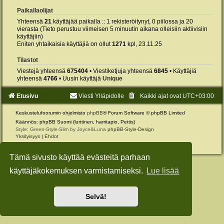
Paikallaolijat
Yhteensä
21
käyttäjää paikalla :: 1 rekisteröitynyt, 0 piilossa ja 20
vierasta (Tieto perustuu viimeisen 5 minuutin aikana olleisiin aktiivisiin
käyttäjiin)
Eniten yhtaikaisia käyttäjiä on ollut
1271
kpl, 23.11.25
Tilastot
Viestejä yhteensä
675404
• Viestiketjuja yhteensä
6845
• Käyttäjiä
yhteensä
4766
• Uusin käyttäjä
Unique
Etusivu
Viesti Ylläpidolle
Kaikki ajat ovat
UTC+03:00
Keskustelufoorumin ohjelmisto
phpBB
® Forum Software © phpBB Limited
Käännös: phpBB Suomi (lurttinen, harritapio, Pettis)
Style: Green-Style-Slim by Joyce&Luna
phpBB-Style-Design
Yksityisyys
|
Ehdot
Tämä sivusto käyttää evästeitä parhaan
käyttäjäkokemuksen varmistamiseksi.
Lue lisää
Selvä!