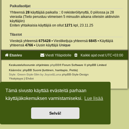
Paikallaolijat
Yhteensä
28
käyttäjää paikalla :: 0 rekisteröitynyttä, 0 piilossa ja 28
vierasta (Tieto perustuu viimeisen 5 minuutin aikana olleisiin aktiivisiin
käyttäjiin)
Eniten yhtaikaisia käyttäjiä on ollut
1271
kpl, 23.11.25
Tilastot
Viestejä yhteensä
675428
• Viestiketjuja yhteensä
6845
• Käyttäjiä
yhteensä
4766
• Uusin käyttäjä
Unique
Etusivu
Viesti Ylläpidolle
Kaikki ajat ovat
UTC+03:00
Keskustelufoorumin ohjelmisto
phpBB
® Forum Software © phpBB Limited
Käännös: phpBB Suomi (lurttinen, harritapio, Pettis)
Style: Green-Style-Slim by Joyce&Luna
phpBB-Style-Design
Yksityisyys
|
Ehdot
Tämä sivusto käyttää evästeitä parhaan
käyttäjäkokemuksen varmistamiseksi.
Lue lisää
Selvä!