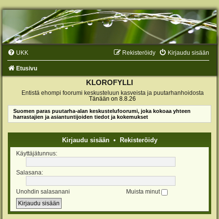
UKK
Rekisteröidy
Kirjaudu sisään
Etusivu
KLOROFYLLI
Entistä ehompi foorumi keskusteluun kasveista ja puutarhanhoidosta
Tänään on 8.8.26
Suomen paras puutarha-alan keskustelufoorumi, joka kokoaa yhteen
harrastajien ja asiantuntijoiden tiedot ja kokemukset
Kirjaudu sisään
•
Rekisteröidy
Käyttäjätunnus:
Salasana:
Unohdin salasanani
Muista minut