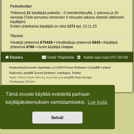
Paikallaolijat
Yhteensä
21
käyttäjää paikalla :: 0 rekisteröitynyttä, 1 piilossa ja 20
vierasta (Tieto perustuu viimeisen 5 minuutin aikana olleisiin aktiivisiin
käyttäjiin)
Eniten yhtaikaisia käyttäjiä on ollut
1271
kpl, 23.11.25
Tilastot
Viestejä yhteensä
675428
• Viestiketjuja yhteensä
6845
• Käyttäjiä
yhteensä
4766
• Uusin käyttäjä
Unique
Etusivu
Viesti Ylläpidolle
Kaikki ajat ovat
UTC+03:00
Keskustelufoorumin ohjelmisto
phpBB
® Forum Software © phpBB Limited
Käännös: phpBB Suomi (lurttinen, harritapio, Pettis)
Style: Green-Style-Slim by Joyce&Luna
phpBB-Style-Design
Yksityisyys
|
Ehdot
Tämä sivusto käyttää evästeitä parhaan
käyttäjäkokemuksen varmistamiseksi.
Lue lisää
Selvä!