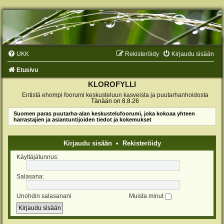
UKK
Rekisteröidy
Kirjaudu sisään
Etusivu
KLOROFYLLI
Entistä ehompi foorumi keskusteluun kasveista ja puutarhanhoidosta
Tänään on 8.8.26
Suomen paras puutarha-alan keskustelufoorumi, joka kokoaa yhteen
harrastajien ja asiantuntijoiden tiedot ja kokemukset
Kirjaudu sisään
•
Rekisteröidy
Käyttäjätunnus:
Salasana:
Unohdin salasanani
Muista minut