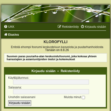
UKK
Rekisteröidy
Kirjaudu sisään
Etusivu
KLOROFYLLI
Entistä ehompi foorumi keskusteluun kasveista ja puutarhanhoidosta
Tänään on 8.8.26
Suomen paras puutarha-alan keskustelufoorumi, joka kokoaa yhteen
harrastajien ja asiantuntijoiden tiedot ja kokemukset
Kirjaudu sisään
•
Rekisteröidy
Käyttäjätunnus:
Salasana:
Unohdin salasanani
Muista minut