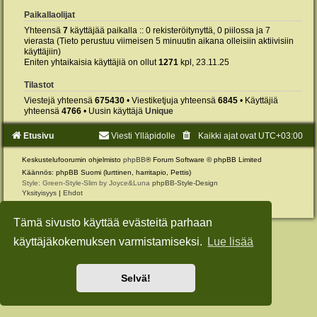
Paikallaolijat
Yhteensä
7
käyttäjää paikalla :: 0 rekisteröitynyttä, 0 piilossa ja 7
vierasta (Tieto perustuu viimeisen 5 minuutin aikana olleisiin aktiivisiin
käyttäjiin)
Eniten yhtaikaisia käyttäjiä on ollut
1271
kpl, 23.11.25
Tilastot
Viestejä yhteensä
675430
• Viestiketjuja yhteensä
6845
• Käyttäjiä
yhteensä
4766
• Uusin käyttäjä
Unique
Etusivu
Viesti Ylläpidolle
Kaikki ajat ovat
UTC+03:00
Keskustelufoorumin ohjelmisto
phpBB
® Forum Software © phpBB Limited
Käännös: phpBB Suomi (lurttinen, harritapio, Pettis)
Style: Green-Style-Slim by Joyce&Luna
phpBB-Style-Design
Yksityisyys
|
Ehdot
Tämä sivusto käyttää evästeitä parhaan
käyttäjäkokemuksen varmistamiseksi.
Lue lisää
Selvä!