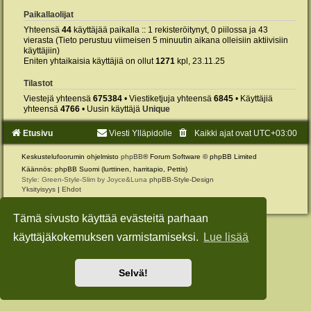
Paikallaolijat
Yhteensä
44
käyttäjää paikalla :: 1 rekisteröitynyt, 0 piilossa ja 43
vierasta (Tieto perustuu viimeisen 5 minuutin aikana olleisiin aktiivisiin
käyttäjiin)
Eniten yhtaikaisia käyttäjiä on ollut
1271
kpl, 23.11.25
Tilastot
Viestejä yhteensä
675384
• Viestiketjuja yhteensä
6845
• Käyttäjiä
yhteensä
4766
• Uusin käyttäjä
Unique
Etusivu
Viesti Ylläpidolle
Kaikki ajat ovat
UTC+03:00
Keskustelufoorumin ohjelmisto
phpBB
® Forum Software © phpBB Limited
Käännös: phpBB Suomi (lurttinen, harritapio, Pettis)
Style: Green-Style-Slim by Joyce&Luna
phpBB-Style-Design
Yksityisyys
|
Ehdot
Tämä sivusto käyttää evästeitä parhaan
käyttäjäkokemuksen varmistamiseksi.
Lue lisää
Selvä!