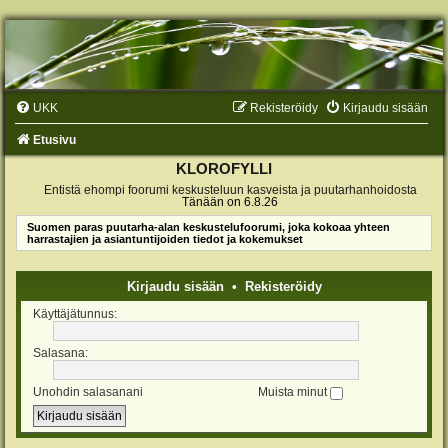
UKK
Rekisteröidy
Kirjaudu sisään
Etusivu
KLOROFYLLI
Entistä ehompi foorumi keskusteluun kasveista ja puutarhanhoidosta
Tänään on 6.8.26
Suomen paras puutarha-alan keskustelufoorumi, joka kokoaa yhteen
harrastajien ja asiantuntijoiden tiedot ja kokemukset
Kirjaudu sisään
•
Rekisteröidy
Käyttäjätunnus:
Salasana:
Unohdin salasanani
Muista minut