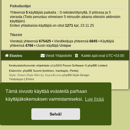
Paikallaolijat
Yhteensä
5
käyttäjää paikalla :: 0 rekisteröitynyttä, 0 piilossa ja 5
vierasta (Tieto perustuu viimeisen 5 minuutin aikana olleisiin aktiivisiin
käyttäjiin)
Eniten yhtaikaisia käyttäjiä on ollut
1271
kpl, 23.11.25
Tilastot
Viestejä yhteensä
675425
• Viestiketjuja yhteensä
6845
• Käyttäjiä
yhteensä
4766
• Uusin käyttäjä
Unique
Etusivu
Viesti Ylläpidolle
Kaikki ajat ovat
UTC+03:00
Keskustelufoorumin ohjelmisto
phpBB
® Forum Software © phpBB Limited
Käännös: phpBB Suomi (lurttinen, harritapio, Pettis)
Style: Green-Style-Slim by Joyce&Luna
phpBB-Style-Design
Yksityisyys
|
Ehdot
Tämä sivusto käyttää evästeitä parhaan
käyttäjäkokemuksen varmistamiseksi.
Lue lisää
Selvä!