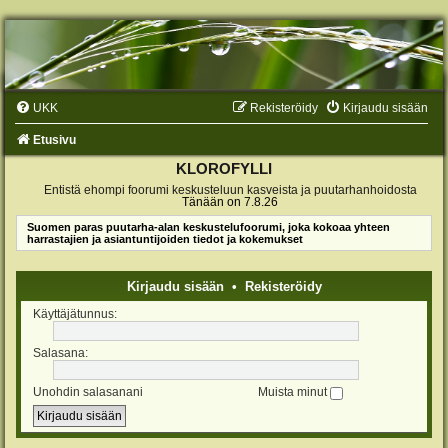
UKK
Rekisteröidy
Kirjaudu sisään
Etusivu
KLOROFYLLI
Entistä ehompi foorumi keskusteluun kasveista ja puutarhanhoidosta
Tänään on 7.8.26
Suomen paras puutarha-alan keskustelufoorumi, joka kokoaa yhteen
harrastajien ja asiantuntijoiden tiedot ja kokemukset
Kirjaudu sisään
•
Rekisteröidy
Käyttäjätunnus:
Salasana:
Unohdin salasanani
Muista minut