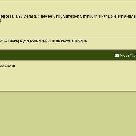
0 piilossa ja 26 vierasta (Tieto perustuu viimeisen 5 minuutin aikana olleisiin aktiivisi
5
845
• Käyttäjiä yhteensä
4766
• Uusin käyttäjä
Unique
Viesti Yll
BB Limited