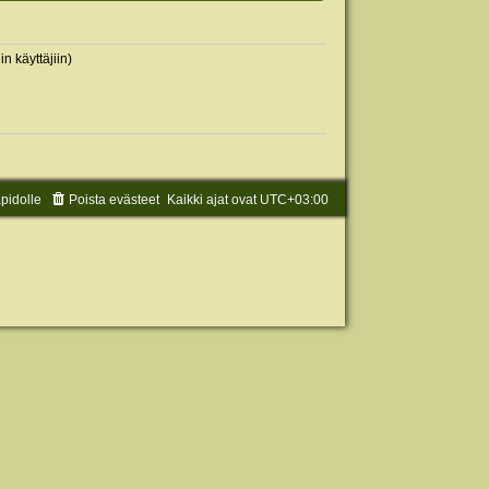
in käyttäjiin)
äpidolle
Poista evästeet
Kaikki ajat ovat
UTC+03:00