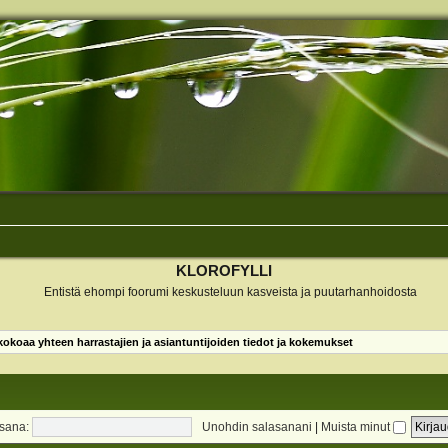
KLOROFYLLI
Entistä ehompi foorumi keskusteluun kasveista ja puutarhanhoidosta
koaa yhteen harrastajien ja asiantuntijoiden tiedot ja kokemukset
sana:
Unohdin salasanani
|
Muista minut