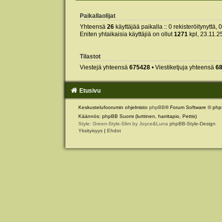
Paikallaolijat
Yhteensä
26
käyttäjää paikalla :: 0 rekisteröitynyttä, 
Eniten yhtaikaisia käyttäjiä on ollut
1271
kpl, 23.11.2
Tilastot
Viestejä yhteensä
675428
• Viestiketjuja yhteensä
6
Etusivu
Keskustelufoorumin ohjelmisto
phpBB
® Forum Software © php
Käännös: phpBB Suomi (lurttinen, harritapio, Pettis)
Style: Green-Style-Slim by Joyce&Luna
phpBB-Style-Design
Yksityisyys
|
Ehdot