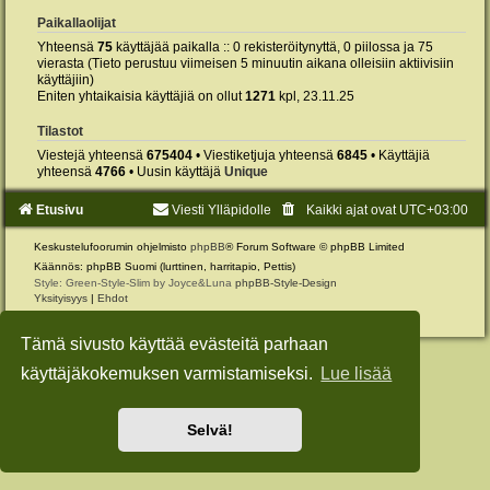
Paikallaolijat
Yhteensä
75
käyttäjää paikalla :: 0 rekisteröitynyttä, 0 piilossa ja 75
vierasta (Tieto perustuu viimeisen 5 minuutin aikana olleisiin aktiivisiin
käyttäjiin)
Eniten yhtaikaisia käyttäjiä on ollut
1271
kpl, 23.11.25
Tilastot
Viestejä yhteensä
675404
• Viestiketjuja yhteensä
6845
• Käyttäjiä
yhteensä
4766
• Uusin käyttäjä
Unique
Etusivu
Viesti Ylläpidolle
Kaikki ajat ovat
UTC+03:00
Keskustelufoorumin ohjelmisto
phpBB
® Forum Software © phpBB Limited
Käännös: phpBB Suomi (lurttinen, harritapio, Pettis)
Style: Green-Style-Slim by Joyce&Luna
phpBB-Style-Design
Yksityisyys
|
Ehdot
Tämä sivusto käyttää evästeitä parhaan
käyttäjäkokemuksen varmistamiseksi.
Lue lisää
Selvä!