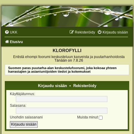
UKK
Rekisteröidy
Kirjaudu sisään
Etusivu
KLOROFYLLI
Entistä ehompi foorumi keskusteluun kasveista ja puutarhanhoidosta
Tänään on 7.8.26
Suomen paras puutarha-alan keskustelufoorumi, joka kokoaa yhteen
harrastajien ja asiantuntijoiden tiedot ja kokemukset
Kirjaudu sisään
•
Rekisteröidy
Käyttäjätunnus:
Salasana:
Unohdin salasanani
Muista minut