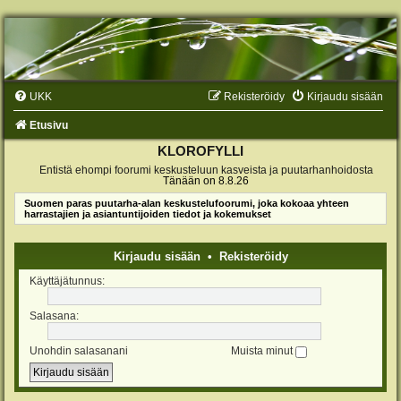
UKK
Rekisteröidy
Kirjaudu sisään
Etusivu
KLOROFYLLI
Entistä ehompi foorumi keskusteluun kasveista ja puutarhanhoidosta
Tänään on 8.8.26
Suomen paras puutarha-alan keskustelufoorumi, joka kokoaa yhteen
harrastajien ja asiantuntijoiden tiedot ja kokemukset
Kirjaudu sisään
•
Rekisteröidy
Käyttäjätunnus:
Salasana:
Unohdin salasanani
Muista minut