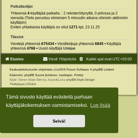
Paikallaolijat
Yhteensä
4
käyttäjää paikalla :: 2 rekisteröitynyttä, 0 piilossa ja 2
vierasta (Tieto perustuu viimeisen 5 minuutin aikana olleisiin aktiivisiin
käyttäjiin)
Eniten yhtaikaisia käyttäjiä on ollut
1271
kpl, 23.11.25
Tilastot
Viestejä yhteensä
675434
• Viestiketjuja yhteensä
6845
• Käyttäjiä
yhteensä
4766
• Uusin käyttäjä
Unique
Etusivu
Viesti Ylläpidolle
Kaikki ajat ovat
UTC+03:00
Keskustelufoorumin ohjelmisto
phpBB
® Forum Software © phpBB Limited
Käännös: phpBB Suomi (lurttinen, harritapio, Pettis)
Style: Green-Style-Slim by Joyce&Luna
phpBB-Style-Design
Yksityisyys
|
Ehdot
Tämä sivusto käyttää evästeitä parhaan
käyttäjäkokemuksen varmistamiseksi.
Lue lisää
Selvä!