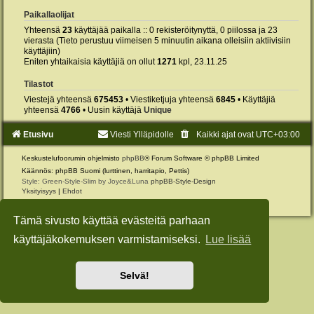
Paikallaolijat
Yhteensä
23
käyttäjää paikalla :: 0 rekisteröitynyttä, 0 piilossa ja 23
vierasta (Tieto perustuu viimeisen 5 minuutin aikana olleisiin aktiivisiin
käyttäjiin)
Eniten yhtaikaisia käyttäjiä on ollut
1271
kpl, 23.11.25
Tilastot
Viestejä yhteensä
675453
• Viestiketjuja yhteensä
6845
• Käyttäjiä
yhteensä
4766
• Uusin käyttäjä
Unique
Etusivu
Viesti Ylläpidolle
Kaikki ajat ovat
UTC+03:00
Keskustelufoorumin ohjelmisto
phpBB
® Forum Software © phpBB Limited
Käännös: phpBB Suomi (lurttinen, harritapio, Pettis)
Style: Green-Style-Slim by Joyce&Luna
phpBB-Style-Design
Yksityisyys
|
Ehdot
Tämä sivusto käyttää evästeitä parhaan
käyttäjäkokemuksen varmistamiseksi.
Lue lisää
Selvä!