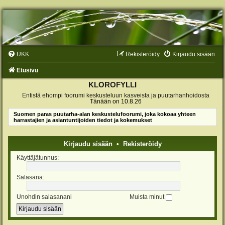
UKK
Rekisteröidy
Kirjaudu sisään
Etusivu
KLOROFYLLI
Entistä ehompi foorumi keskusteluun kasveista ja puutarhanhoidosta
Tänään on 10.8.26
Suomen paras puutarha-alan keskustelufoorumi, joka kokoaa yhteen
harrastajien ja asiantuntijoiden tiedot ja kokemukset
Kirjaudu sisään
•
Rekisteröidy
Käyttäjätunnus:
Salasana:
Unohdin salasanani
Muista minut