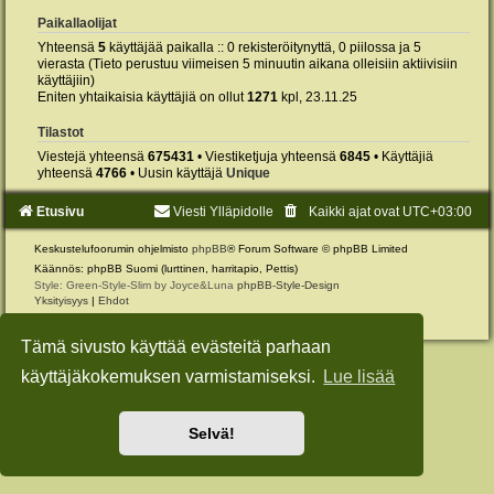
Paikallaolijat
Yhteensä
5
käyttäjää paikalla :: 0 rekisteröitynyttä, 0 piilossa ja 5
vierasta (Tieto perustuu viimeisen 5 minuutin aikana olleisiin aktiivisiin
käyttäjiin)
Eniten yhtaikaisia käyttäjiä on ollut
1271
kpl, 23.11.25
Tilastot
Viestejä yhteensä
675431
• Viestiketjuja yhteensä
6845
• Käyttäjiä
yhteensä
4766
• Uusin käyttäjä
Unique
Etusivu
Viesti Ylläpidolle
Kaikki ajat ovat
UTC+03:00
Keskustelufoorumin ohjelmisto
phpBB
® Forum Software © phpBB Limited
Käännös: phpBB Suomi (lurttinen, harritapio, Pettis)
Style: Green-Style-Slim by Joyce&Luna
phpBB-Style-Design
Yksityisyys
|
Ehdot
Tämä sivusto käyttää evästeitä parhaan
käyttäjäkokemuksen varmistamiseksi.
Lue lisää
Selvä!