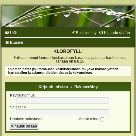
UKK
Rekisteröidy
Kirjaudu sisään
Etusivu
KLOROFYLLI
Entistä ehompi foorumi keskusteluun kasveista ja puutarhanhoidosta
Tänään on 8.8.26
Suomen paras puutarha-alan keskustelufoorumi, joka kokoaa yhteen
harrastajien ja asiantuntijoiden tiedot ja kokemukset
Kirjaudu sisään
•
Rekisteröidy
Käyttäjätunnus:
Salasana:
Unohdin salasanani
Muista minut