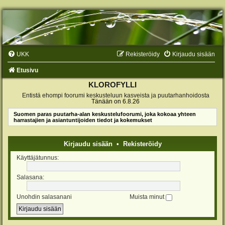
UKK
Rekisteröidy
Kirjaudu sisään
Etusivu
KLOROFYLLI
Entistä ehompi foorumi keskusteluun kasveista ja puutarhanhoidosta
Tänään on 6.8.26
Suomen paras puutarha-alan keskustelufoorumi, joka kokoaa yhteen
harrastajien ja asiantuntijoiden tiedot ja kokemukset
Kirjaudu sisään
•
Rekisteröidy
Käyttäjätunnus:
Salasana:
Unohdin salasanani
Muista minut