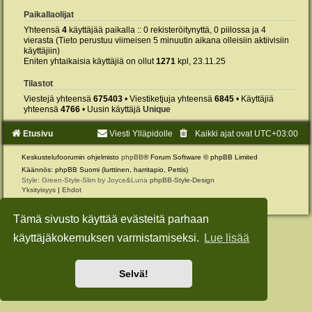
Paikallaolijat
Yhteensä
4
käyttäjää paikalla :: 0 rekisteröitynyttä, 0 piilossa ja 4
vierasta (Tieto perustuu viimeisen 5 minuutin aikana olleisiin aktiivisiin
käyttäjiin)
Eniten yhtaikaisia käyttäjiä on ollut
1271
kpl, 23.11.25
Tilastot
Viestejä yhteensä
675403
• Viestiketjuja yhteensä
6845
• Käyttäjiä
yhteensä
4766
• Uusin käyttäjä
Unique
Etusivu
Viesti Ylläpidolle
Kaikki ajat ovat
UTC+03:00
Keskustelufoorumin ohjelmisto
phpBB
® Forum Software © phpBB Limited
Käännös: phpBB Suomi (lurttinen, harritapio, Pettis)
Style: Green-Style-Slim by Joyce&Luna
phpBB-Style-Design
Yksityisyys
|
Ehdot
Tämä sivusto käyttää evästeitä parhaan
käyttäjäkokemuksen varmistamiseksi.
Lue lisää
Selvä!