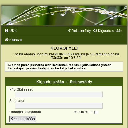
UKK
Rekisteröidy
Kirjaudu sisään
Etusivu
KLOROFYLLI
Entistä ehompi foorumi keskusteluun kasveista ja puutarhanhoidosta
Tänään on 10.8.26
Suomen paras puutarha-alan keskustelufoorumi, joka kokoaa yhteen
harrastajien ja asiantuntijoiden tiedot ja kokemukset
Kirjaudu sisään
•
Rekisteröidy
Käyttäjätunnus:
Salasana:
Unohdin salasanani
Muista minut