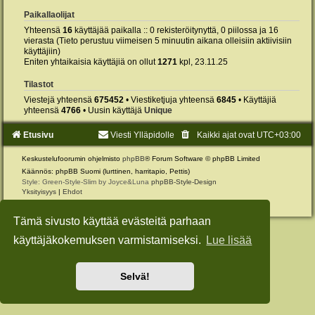
Paikallaolijat
Yhteensä
16
käyttäjää paikalla :: 0 rekisteröitynyttä, 0 piilossa ja 16
vierasta (Tieto perustuu viimeisen 5 minuutin aikana olleisiin aktiivisiin
käyttäjiin)
Eniten yhtaikaisia käyttäjiä on ollut
1271
kpl, 23.11.25
Tilastot
Viestejä yhteensä
675452
• Viestiketjuja yhteensä
6845
• Käyttäjiä
yhteensä
4766
• Uusin käyttäjä
Unique
Etusivu
Viesti Ylläpidolle
Kaikki ajat ovat
UTC+03:00
Keskustelufoorumin ohjelmisto
phpBB
® Forum Software © phpBB Limited
Käännös: phpBB Suomi (lurttinen, harritapio, Pettis)
Style: Green-Style-Slim by Joyce&Luna
phpBB-Style-Design
Yksityisyys
|
Ehdot
Tämä sivusto käyttää evästeitä parhaan
käyttäjäkokemuksen varmistamiseksi.
Lue lisää
Selvä!