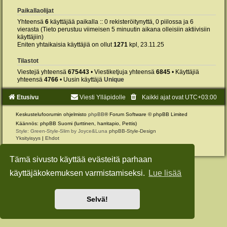
Paikallaolijat
Yhteensä
6
käyttäjää paikalla :: 0 rekisteröitynyttä, 0 piilossa ja 6
vierasta (Tieto perustuu viimeisen 5 minuutin aikana olleisiin aktiivisiin
käyttäjiin)
Eniten yhtaikaisia käyttäjiä on ollut
1271
kpl, 23.11.25
Tilastot
Viestejä yhteensä
675443
• Viestiketjuja yhteensä
6845
• Käyttäjiä
yhteensä
4766
• Uusin käyttäjä
Unique
Etusivu
Viesti Ylläpidolle
Kaikki ajat ovat
UTC+03:00
Keskustelufoorumin ohjelmisto
phpBB
® Forum Software © phpBB Limited
Käännös: phpBB Suomi (lurttinen, harritapio, Pettis)
Style: Green-Style-Slim by Joyce&Luna
phpBB-Style-Design
Yksityisyys
|
Ehdot
Tämä sivusto käyttää evästeitä parhaan
käyttäjäkokemuksen varmistamiseksi.
Lue lisää
Selvä!