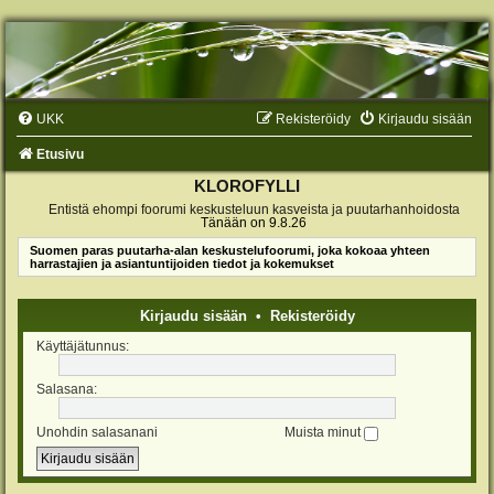
UKK
Rekisteröidy
Kirjaudu sisään
Etusivu
KLOROFYLLI
Entistä ehompi foorumi keskusteluun kasveista ja puutarhanhoidosta
Tänään on 9.8.26
Suomen paras puutarha-alan keskustelufoorumi, joka kokoaa yhteen
harrastajien ja asiantuntijoiden tiedot ja kokemukset
Kirjaudu sisään
•
Rekisteröidy
Käyttäjätunnus:
Salasana:
Unohdin salasanani
Muista minut