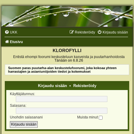
UKK
Rekisteröidy
Kirjaudu sisään
Etusivu
KLOROFYLLI
Entistä ehompi foorumi keskusteluun kasveista ja puutarhanhoidosta
Tänään on 6.8.26
Suomen paras puutarha-alan keskustelufoorumi, joka kokoaa yhteen
harrastajien ja asiantuntijoiden tiedot ja kokemukset
Kirjaudu sisään
•
Rekisteröidy
Käyttäjätunnus:
Salasana:
Unohdin salasanani
Muista minut