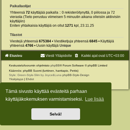
Paikallaolijat
Yhteensä
72
käyttäjää paikalla :: 0 rekisteröitynyttä, 0 piilossa ja 72
vierasta (Tieto perustuu viimeisen 5 minuutin aikana olleisiin aktiivisiin
käyttäjiin)
Eniten yhtaikaisia käyttäjiä on ollut
1271
kpl, 23.11.25
Tilastot
Viestejä yhteensä
675384
• Viestiketjuja yhteensä
6845
• Käyttäjiä
yhteensä
4766
• Uusin käyttäjä
Unique
Etusivu
Viesti Ylläpidolle
Kaikki ajat ovat
UTC+03:00
Keskustelufoorumin ohjelmisto
phpBB
® Forum Software © phpBB Limited
Käännös: phpBB Suomi (lurttinen, harritapio, Pettis)
Style: Green-Style-Slim by Joyce&Luna
phpBB-Style-Design
Yksityisyys
|
Ehdot
Tämä sivusto käyttää evästeitä parhaan
käyttäjäkokemuksen varmistamiseksi.
Lue lisää
Selvä!